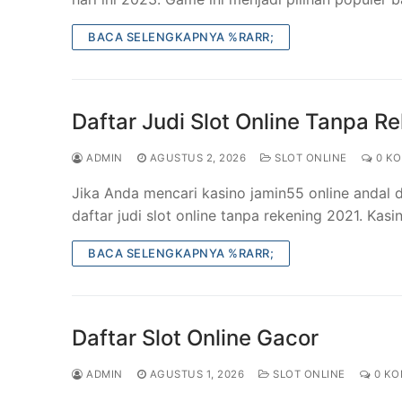
BACA SELENGKAPNYA %RARR;
Daftar Judi Slot Online Tanpa R
ADMIN
AGUSTUS 2, 2026
SLOT ONLINE
0 KO
Jika Anda mencari kasino jamin55 online anda
daftar judi slot online tanpa rekening 2021. Kas
BACA SELENGKAPNYA %RARR;
Daftar Slot Online Gacor
ADMIN
AGUSTUS 1, 2026
SLOT ONLINE
0 KO