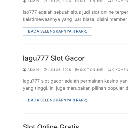
ADMIN
JULI 29, 2026
SLOT ONLINE
0 KOMEN
iso777 adalah sebuah situs judi slot online ter
keistimewaannya yang luar biasa, disini membe
BACA SELENGKAPNYA %RARR;
lagu777 Slot Gacor
ADMIN
JULI 28, 2026
SLOT ONLINE
0 KOMEN
lagu777 slot gacor adalah permainan kasino yan
yang tinggi. Ini juga merupakan pilihan populer 
BACA SELENGKAPNYA %RARR;
Slot Online Gratis