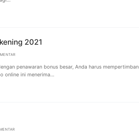
ekening 2021
MENTAR
l dengan penawaran bonus besar, Anda harus mempertimba
ino online ini menerima…
MENTAR