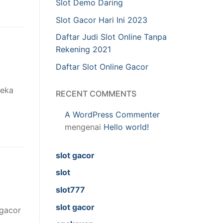
Slot Demo Daring
Slot Gacor Hari Ini 2023
Daftar Judi Slot Online Tanpa
Rekening 2021
Daftar Slot Online Gacor
reka
RECENT COMMENTS
A WordPress Commenter
mengenai
Hello world!
slot gacor
slot
slot777
slot gacor
 gacor