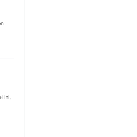
en
 ini,