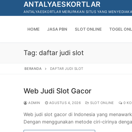
ANTALYAESKORTLAR
Lompat
ke
ANTALYAESKORTLAR MERUPAKAN SITUS YANG MENYEDIAKAN 
konten
HOME
JASA PBN
SLOT ONLINE
TOGEL ONL
Tag:
daftar judi slot
BERANDA
DAFTAR JUDI SLOT
Web Judi Slot Gacor
ADMIN
AGUSTUS 4, 2026
SLOT ONLINE
0 KO
Web judi slot gacor di Indonesia yang menawark
Dengan menggunakan metode ciri-cirinya dengan 