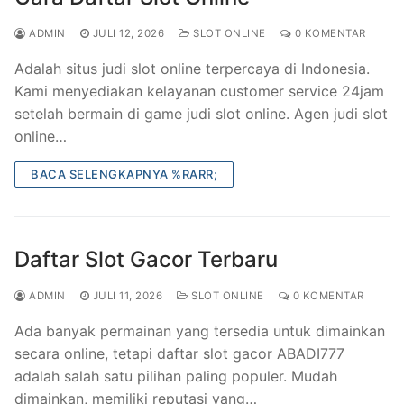
ADMIN
JULI 12, 2026
SLOT ONLINE
0 KOMENTAR
Adalah situs judi slot online terpercaya di Indonesia.
Kami menyediakan kelayanan customer service 24jam
setelah bermain di game judi slot online. Agen judi slot
online…
BACA SELENGKAPNYA %RARR;
Daftar Slot Gacor Terbaru
ADMIN
JULI 11, 2026
SLOT ONLINE
0 KOMENTAR
Ada banyak permainan yang tersedia untuk dimainkan
secara online, tetapi daftar slot gacor ABADI777
adalah salah satu pilihan paling populer. Mudah
dimainkan, memiliki reputasi yang…