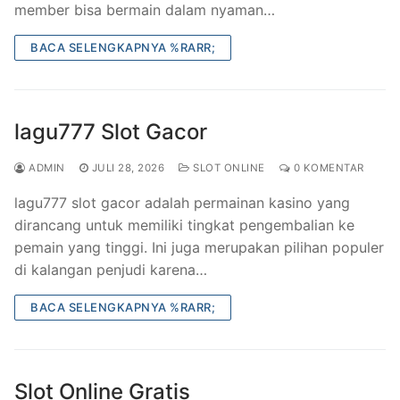
member bisa bermain dalam nyaman…
BACA SELENGKAPNYA %RARR;
lagu777 Slot Gacor
ADMIN
JULI 28, 2026
SLOT ONLINE
0 KOMENTAR
lagu777 slot gacor adalah permainan kasino yang
dirancang untuk memiliki tingkat pengembalian ke
pemain yang tinggi. Ini juga merupakan pilihan populer
di kalangan penjudi karena…
BACA SELENGKAPNYA %RARR;
Slot Online Gratis