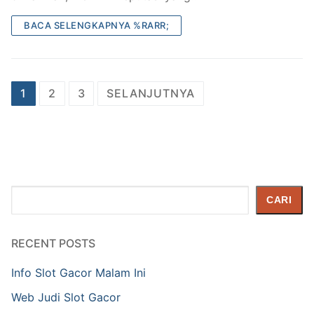
BACA SELENGKAPNYA %RARR;
Paginasi
1
2
3
SELANJUTNYA
pos
Cari
CARI
RECENT POSTS
Info Slot Gacor Malam Ini
Web Judi Slot Gacor