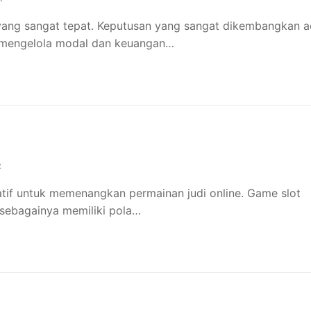
 yang sangat tepat. Keputusan yang sangat dikembangkan a
a mengelola modal dan keuangan…
R
natif untuk memenangkan permainan judi online. Game slot
 sebagainya memiliki pola…