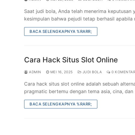
Saat judi bola, Anda telah menerima keputusan
kesimpulan bahwa pejudi tetap berhasil apabil
BACA SELENGKAPNYA %RARR;
Cara Hack Situs Slot Online
ADMIN
MEI 16, 2025
JUDI BOLA
0 KOMENTA
Cara hack situs slot online adalah sebuah alter
pragmatic bertemu dengan tema asia, cina, dan
BACA SELENGKAPNYA %RARR;