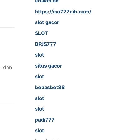
enakcuan
https://iso777nih.com/
slot gacor
SLOT
BPJS777
slot
situs gacor
i dan
slot
bebasbet88
slot
slot
padi777
slot