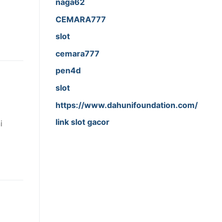
naga62
CEMARA777
slot
cemara777
pen4d
slot
https://www.dahunifoundation.com/
link slot gacor
i