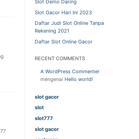
Slot Demo Daring
Slot Gacor Hari Ini 2023
Daftar Judi Slot Online Tanpa
Rekening 2021
Daftar Slot Online Gacor
ng
RECENT COMMENTS
A WordPress Commenter
mengenai
Hello world!
slot gacor
slot
slot777
slot gacor
s77