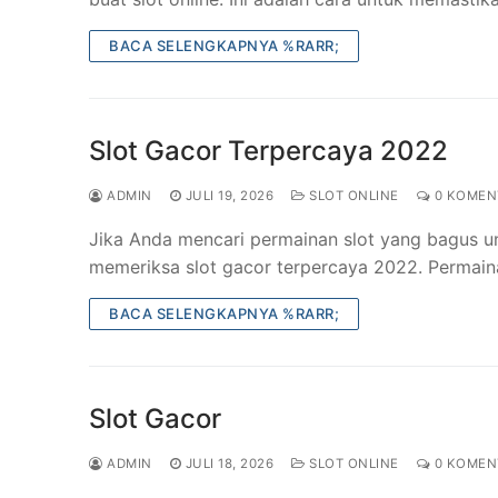
BACA SELENGKAPNYA %RARR;
Slot Gacor Terpercaya 2022
ADMIN
JULI 19, 2026
SLOT ONLINE
0 KOMEN
Jika Anda mencari permainan slot yang bagus 
memeriksa slot gacor terpercaya 2022. Permain
BACA SELENGKAPNYA %RARR;
Slot Gacor
ADMIN
JULI 18, 2026
SLOT ONLINE
0 KOMEN