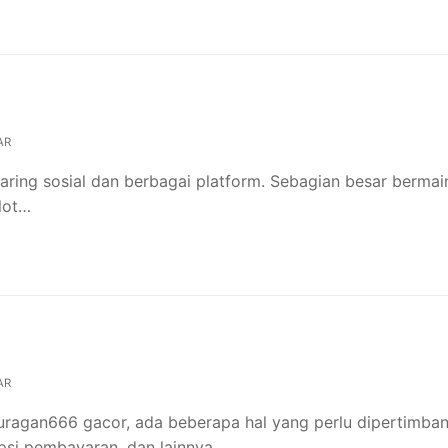
AR
jejaring sosial dan berbagai platform. Sebagian besar berma
slot…
AR
juragan666 gacor, ada beberapa hal yang perlu dipertimba
opsi pembayaran, dan lainnya.…