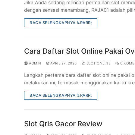
Jika Anda sedang mencari permainan slot men
dengan sensasi menambang, RAJA01 adalah pili
BACA SELENGKAPNYA %RARR;
Cara Daftar Slot Online Pakai O
ADMIN
APRIL 27, 2026
SLOT ONLINE
0 KOME
Langkah pertama cara daftar slot online pakai 
melakukan ini, termasuk menggunakan kartu kred
BACA SELENGKAPNYA %RARR;
Slot Qris Gacor Review