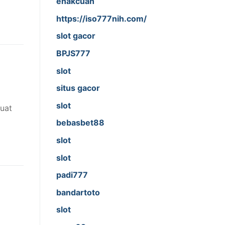
enakcuan
https://iso777nih.com/
slot gacor
BPJS777
slot
situs gacor
slot
uat
bebasbet88
slot
slot
padi777
bandartoto
slot