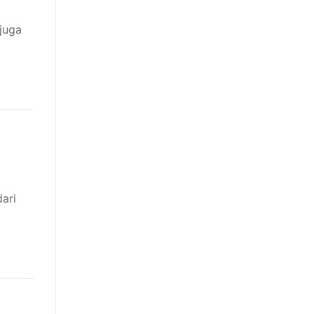
juga
ari