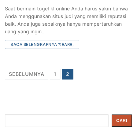
Saat bermain togel kl online Anda harus yakin bahwa
Anda menggunakan situs judi yang memiliki reputasi
baik. Anda juga sebaiknya hanya mempertaruhkan
uang yang ingin…
BACA SELENGKAPNYA %RARR;
Paginasi
SEBELUMNYA
1
2
pos
Cari
CARI