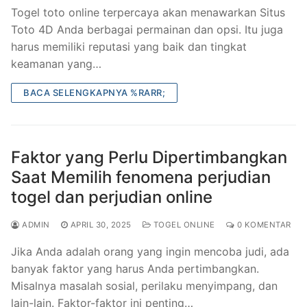
Togel toto online terpercaya akan menawarkan Situs
Toto 4D Anda berbagai permainan dan opsi. Itu juga
harus memiliki reputasi yang baik dan tingkat
keamanan yang…
BACA SELENGKAPNYA %RARR;
Faktor yang Perlu Dipertimbangkan
Saat Memilih fenomena perjudian
togel dan perjudian online
ADMIN
APRIL 30, 2025
TOGEL ONLINE
0 KOMENTAR
Jika Anda adalah orang yang ingin mencoba judi, ada
banyak faktor yang harus Anda pertimbangkan.
Misalnya masalah sosial, perilaku menyimpang, dan
lain-lain. Faktor-faktor ini penting…