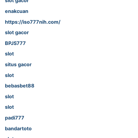
slot gacor
enakcuan
https://iso777nih.com/
slot gacor
BPJS777
slot
situs gacor
slot
bebasbet88
slot
slot
padi777
bandartoto