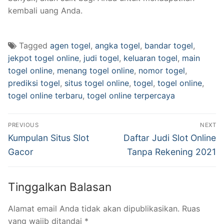
kembali uang Anda.
Tagged
agen togel
,
angka togel
,
bandar togel
,
jekpot togel online
,
judi togel
,
keluaran togel
,
main
togel online
,
menang togel online
,
nomor togel
,
prediksi togel
,
situs togel online
,
togel
,
togel online
,
togel online terbaru
,
togel online terpercaya
Navigasi
PREVIOUS
NEXT
pos
Previous
Next
Kumpulan Situs Slot
Daftar Judi Slot Online
post:
post:
Gacor
Tanpa Rekening 2021
Tinggalkan Balasan
Alamat email Anda tidak akan dipublikasikan.
Ruas
yang wajib ditandai
*