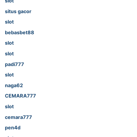
slot
situs gacor
slot
bebasbet88
slot
slot
padi777
slot
naga62
CEMARA777
slot
cemara777
pen4d