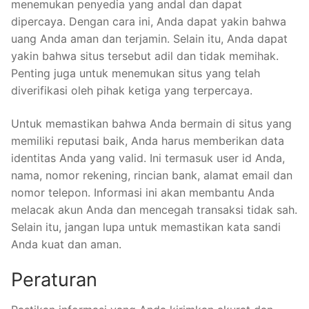
menemukan penyedia yang andal dan dapat
dipercaya. Dengan cara ini, Anda dapat yakin bahwa
uang Anda aman dan terjamin. Selain itu, Anda dapat
yakin bahwa situs tersebut adil dan tidak memihak.
Penting juga untuk menemukan situs yang telah
diverifikasi oleh pihak ketiga yang terpercaya.
Untuk memastikan bahwa Anda bermain di situs yang
memiliki reputasi baik, Anda harus memberikan data
identitas Anda yang valid. Ini termasuk user id Anda,
nama, nomor rekening, rincian bank, alamat email dan
nomor telepon. Informasi ini akan membantu Anda
melacak akun Anda dan mencegah transaksi tidak sah.
Selain itu, jangan lupa untuk memastikan kata sandi
Anda kuat dan aman.
Peraturan