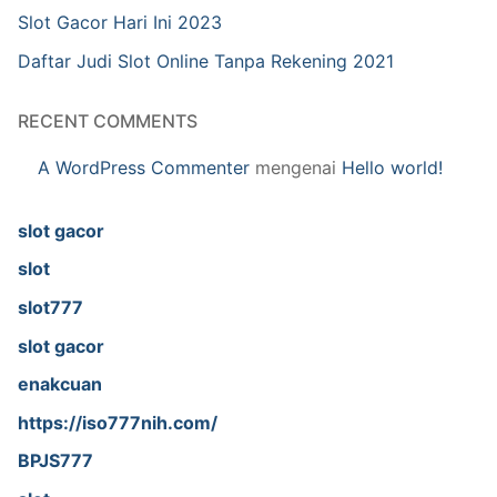
Slot Gacor Hari Ini 2023
Daftar Judi Slot Online Tanpa Rekening 2021
RECENT COMMENTS
A WordPress Commenter
mengenai
Hello world!
slot gacor
slot
slot777
slot gacor
enakcuan
https://iso777nih.com/
BPJS777