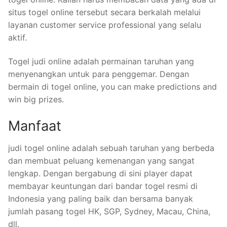
situs togel online tersebut secara berkalah melalui
layanan customer service professional yang selalu
aktif.
Togel judi online adalah permainan taruhan yang
menyenangkan untuk para penggemar. Dengan
bermain di togel online, you can make predictions and
win big prizes.
Manfaat
judi togel online adalah sebuah taruhan yang berbeda
dan membuat peluang kemenangan yang sangat
lengkap. Dengan bergabung di sini player dapat
membayar keuntungan dari bandar togel resmi di
Indonesia yang paling baik dan bersama banyak
jumlah pasang togel HK, SGP, Sydney, Macau, China,
dll.