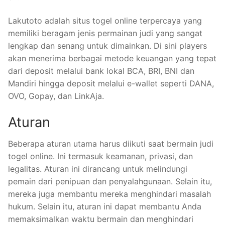
Lakutoto adalah situs togel online terpercaya yang
memiliki beragam jenis permainan judi yang sangat
lengkap dan senang untuk dimainkan. Di sini players
akan menerima berbagai metode keuangan yang tepat
dari deposit melalui bank lokal BCA, BRI, BNI dan
Mandiri hingga deposit melalui e-wallet seperti DANA,
OVO, Gopay, dan LinkAja.
Aturan
Beberapa aturan utama harus diikuti saat bermain judi
togel online. Ini termasuk keamanan, privasi, dan
legalitas. Aturan ini dirancang untuk melindungi
pemain dari penipuan dan penyalahgunaan. Selain itu,
mereka juga membantu mereka menghindari masalah
hukum. Selain itu, aturan ini dapat membantu Anda
memaksimalkan waktu bermain dan menghindari