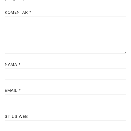
KOMENTAR
*
NAMA
*
EMAIL
*
SITUS WEB