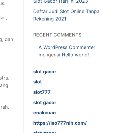
Slot Gacor Hari Ini 2023
us.
Daftar Judi Slot Online Tanpa
sar,
Rekening 2021
RECENT COMMENTS
g, dan
A WordPress Commenter
mengenai
Hello world!
slot gacor
tra.
slot
yang
slot777
slot gacor
rah.
enakcuan
https://iso777nih.com/