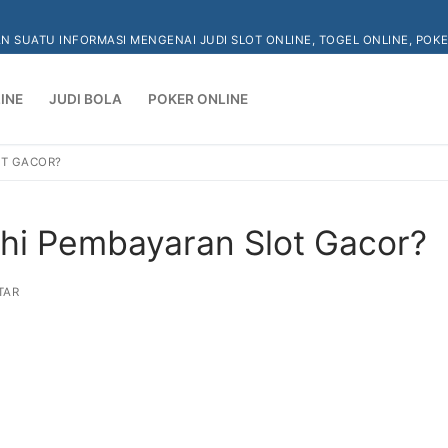
SUATU INFORMASI MENGENAI JUDI SLOT ONLINE, TOGEL ONLINE, POKE
INE
JUDI BOLA
POKER ONLINE
T GACOR?
Cari:
i Pembayaran Slot Gacor?
TAR