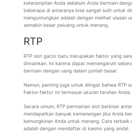
keterampilan Anda sebelum Anda bermain deng
beberapa di antaranya bisa sangat sulit untuk 
menguntungkan adalah dengan melihat ulasan un
semakin besar peluang untuk menang.
RTP
RTP slot gacor baru merupakan faktor yang san
dimainkan. Ini karena dapat memengaruhi seber
bermain dengan uang dalam jumlah besar.
Namun, penting juga untuk diingat bahwa RTP su
Faktor-faktor ini termasuk ukuran taruhan And
Secara umum, RTP permainan slot berkisar antar
mendapatkan banyak kemenangan jika Anda berm
kemungkinan Anda untuk menang. Cara terbaik
adalah dengan mendaftar di kasino yang andal.