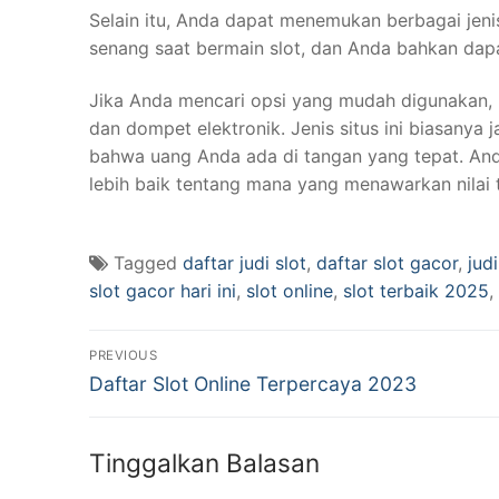
Selain itu, Anda dapat menemukan berbagai jenis
senang saat bermain slot, dan Anda bahkan da
Jika Anda mencari opsi yang mudah digunakan, 
dan dompet elektronik. Jenis situs ini biasanya
bahwa uang Anda ada di tangan yang tepat. And
lebih baik tentang mana yang menawarkan nilai 
Tagged
daftar judi slot
,
daftar slot gacor
,
judi
slot gacor hari ini
,
slot online
,
slot terbaik 2025
,
Navigasi
PREVIOUS
Previous
pos
Daftar Slot Online Terpercaya 2023
post:
Tinggalkan Balasan