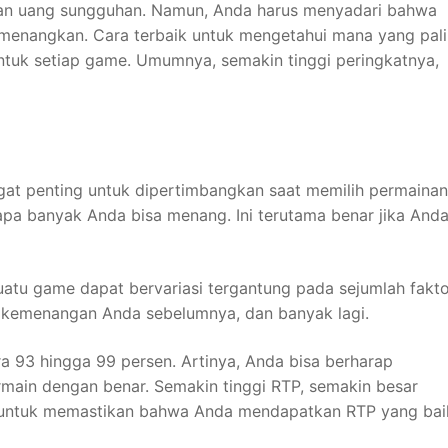
an uang sungguhan. Namun, Anda harus menyadari bahwa
dimenangkan. Cara terbaik untuk mengetahui mana yang pal
tuk setiap game. Umumnya, semakin tinggi peringkatnya,
gat penting untuk dipertimbangkan saat memilih permainan
apa banyak Anda bisa menang. Ini terutama benar jika And
atu game dapat bervariasi tergantung pada sejumlah fakto
a, kemenangan Anda sebelumnya, dan banyak lagi.
a 93 hingga 99 persen. Artinya, Anda bisa berharap
ain dengan benar. Semakin tinggi RTP, semakin besar
 untuk memastikan bahwa Anda mendapatkan RTP yang bai