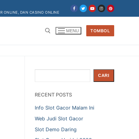
R ONLINE, DAN CASINO ONLINE
TOMBOL
MENU
Cari
CARI
RECENT POSTS
Info Slot Gacor Malam Ini
Web Judi Slot Gacor
Slot Demo Daring