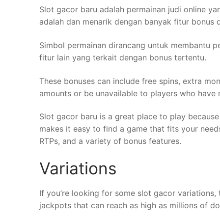
Slot gacor baru adalah permainan judi online ya
adalah dan menarik dengan banyak fitur bonus
Simbol permainan dirancang untuk membantu pema
fitur lain yang terkait dengan bonus tertentu.
These bonuses can include free spins, extra mon
amounts or be unavailable to players who have re
Slot gacor baru is a great place to play because
makes it easy to find a game that fits your needs
RTPs, and a variety of bonus features.
Variations
If you’re looking for some slot gacor variations
jackpots that can reach as high as millions of do