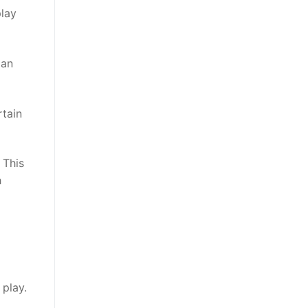
play
dan
rtain
 This
h
 play.