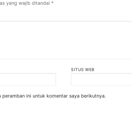
as yang wajib ditandai
*
SITUS WEB
 peramban ini untuk komentar saya berikutnya.