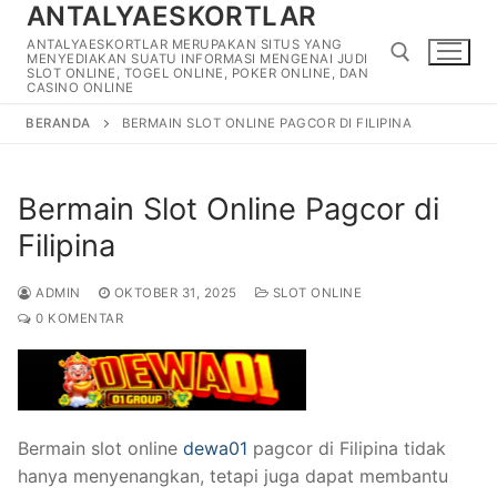
ANTALYAESKORTLAR
Lompat
ke
ANTALYAESKORTLAR MERUPAKAN SITUS YANG
MENYEDIAKAN SUATU INFORMASI MENGENAI JUDI
konten
SLOT ONLINE, TOGEL ONLINE, POKER ONLINE, DAN
CASINO ONLINE
BERANDA
BERMAIN SLOT ONLINE PAGCOR DI FILIPINA
Cari:
Bermain Slot Online Pagcor di
Filipina
ADMIN
OKTOBER 31, 2025
SLOT ONLINE
0 KOMENTAR
Bermain slot online
dewa01
pagcor di Filipina tidak
hanya menyenangkan, tetapi juga dapat membantu