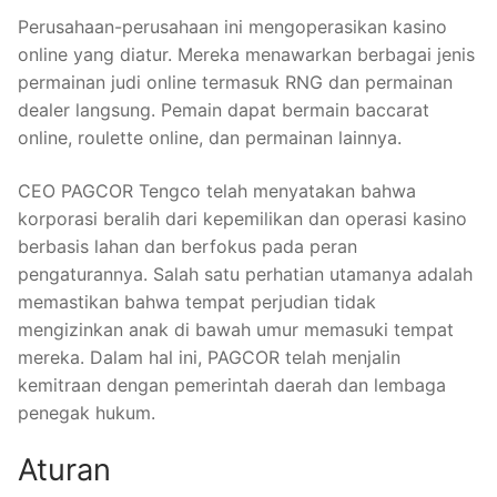
Perusahaan-perusahaan ini mengoperasikan kasino
online yang diatur. Mereka menawarkan berbagai jenis
permainan judi online termasuk RNG dan permainan
dealer langsung. Pemain dapat bermain baccarat
online, roulette online, dan permainan lainnya.
CEO PAGCOR Tengco telah menyatakan bahwa
korporasi beralih dari kepemilikan dan operasi kasino
berbasis lahan dan berfokus pada peran
pengaturannya. Salah satu perhatian utamanya adalah
memastikan bahwa tempat perjudian tidak
mengizinkan anak di bawah umur memasuki tempat
mereka. Dalam hal ini, PAGCOR telah menjalin
kemitraan dengan pemerintah daerah dan lembaga
penegak hukum.
Aturan