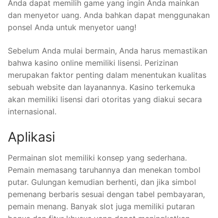
Anda dapat memilih game yang ingin Anda mainkan
dan menyetor uang. Anda bahkan dapat menggunakan
ponsel Anda untuk menyetor uang!
Sebelum Anda mulai bermain, Anda harus memastikan
bahwa kasino online memiliki lisensi. Perizinan
merupakan faktor penting dalam menentukan kualitas
sebuah website dan layanannya. Kasino terkemuka
akan memiliki lisensi dari otoritas yang diakui secara
internasional.
Aplikasi
Permainan slot memiliki konsep yang sederhana.
Pemain memasang taruhannya dan menekan tombol
putar. Gulungan kemudian berhenti, dan jika simbol
pemenang berbaris sesuai dengan tabel pembayaran,
pemain menang. Banyak slot juga memiliki putaran