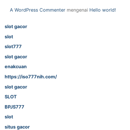
A WordPress Commenter
mengenai
Hello world!
slot gacor
slot
slot777
slot gacor
enakcuan
https://iso777nih.com/
slot gacor
SLOT
BPJS777
slot
situs gacor