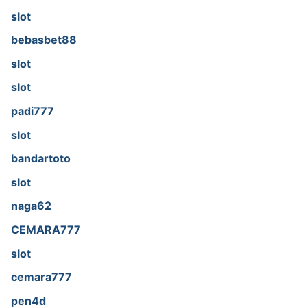
slot
bebasbet88
slot
slot
padi777
slot
bandartoto
slot
naga62
CEMARA777
slot
cemara777
pen4d