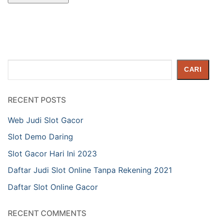
Cari
CARI
RECENT POSTS
Web Judi Slot Gacor
Slot Demo Daring
Slot Gacor Hari Ini 2023
Daftar Judi Slot Online Tanpa Rekening 2021
Daftar Slot Online Gacor
RECENT COMMENTS