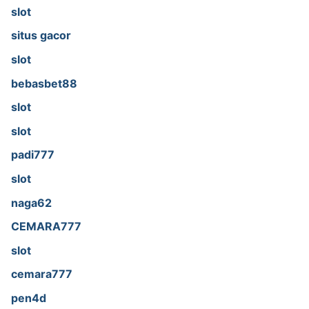
slot
situs gacor
slot
bebasbet88
slot
slot
padi777
slot
naga62
CEMARA777
slot
cemara777
pen4d