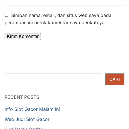
Simpan nama, email, dan situs web saya pada
peramban ini untuk komentar saya berikutnya.
Cari
CARI
RECENT POSTS
Info Slot Gacor Malam Ini
Web Judi Slot Gacor