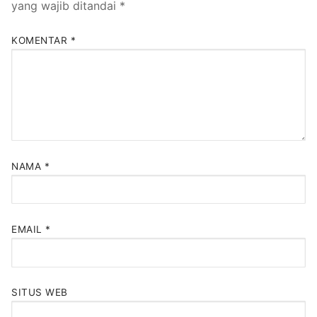
yang wajib ditandai
*
KOMENTAR
*
NAMA
*
EMAIL
*
SITUS WEB