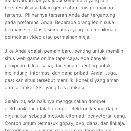
menawarkan banyak judul sementara yang lain
berspesialisasi dalam genre atau jenis permainan
tertentu. Pilihannya terserah Anda dan tergantung
pada preferensi Anda. Beberapa orang lebih suka
bermain slot klasik sementara yang lain menikmati
permainan video atau permainan meja.
Jika Anda adalah pemain baru, penting untuk memilih
situs web game online tepercaya. Ada banyak
penipuan di luar sana, dan sangat penting untuk
melindungi informasi dan dana pribadi Anda. Juga,
pastikan situs tersebut memiliki koneksi yang aman
dan sertifikat SSL yang terverifikasi.
Selain itu, ada baiknya menggunakan dompet
elektronik. Ini adalah dompet elektronik yang dapat
digunakan sebagai metode alternatif penyetoran uang.
Contoh umum termasuk gopay, ovo, dana, dan linkaja.
Metode ini lebih aman dan nyaman daripada opsi