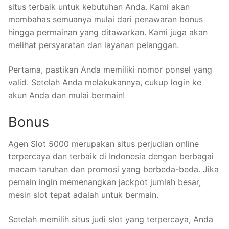
situs terbaik untuk kebutuhan Anda. Kami akan
membahas semuanya mulai dari penawaran bonus
hingga permainan yang ditawarkan. Kami juga akan
melihat persyaratan dan layanan pelanggan.
Pertama, pastikan Anda memiliki nomor ponsel yang
valid. Setelah Anda melakukannya, cukup login ke
akun Anda dan mulai bermain!
Bonus
Agen Slot 5000 merupakan situs perjudian online
terpercaya dan terbaik di Indonesia dengan berbagai
macam taruhan dan promosi yang berbeda-beda. Jika
pemain ingin memenangkan jackpot jumlah besar,
mesin slot tepat adalah untuk bermain.
Setelah memilih situs judi slot yang terpercaya, Anda