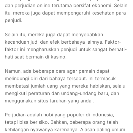
dan perjudian online terutama bersifat ekonomi. Selain
itu, mereka juga dapat mempengaruhi kesehatan para
penjudi.
Selain itu, mereka juga dapat menyebabkan
kecanduan judi dan efek berbahaya lainnya. Faktor-
faktor ini mengharuskan penjudi untuk sangat berhati-
hati saat bermain di kasino.
Namun, ada beberapa cara agar pemain dapat
melindungi diri dari bahaya tersebut. Ini termasuk
membatasi jumlah uang yang mereka habiskan, selalu
mengikuti peraturan dan undang-undang baru, dan
menggunakan situs taruhan yang andal.
Perjudian adalah hobi yang populer di Indonesia,
tetapi bisa berisiko. Bahkan, beberapa orang telah
kehilangan nyawanya karenanya. Alasan paling umum