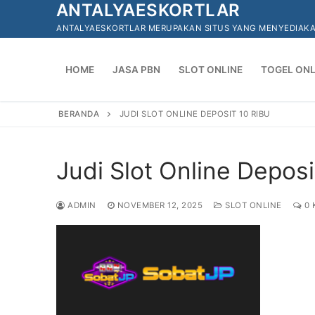
ANTALYAESKORTLAR
Lompat
ke
ANTALYAESKORTLAR MERUPAKAN SITUS YANG MENYEDIAKAN 
konten
HOME
JASA PBN
SLOT ONLINE
TOGEL ONL
BERANDA
JUDI SLOT ONLINE DEPOSIT 10 RIBU
Judi Slot Online Deposi
ADMIN
NOVEMBER 12, 2025
SLOT ONLINE
0 