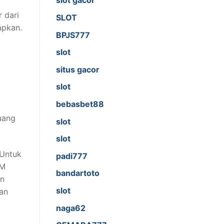
slot gacor
 dari
SLOT
apkan.
BPJS777
slot
situs gacor
slot
bebasbet88
uang
slot
slot
 Untuk
padi777
MM
bandartoto
an
slot
an
naga62