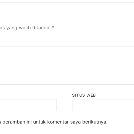
as yang wajib ditandai
*
SITUS WEB
 peramban ini untuk komentar saya berikutnya.