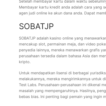
Setelah membayar kartu dalam waktu sebelumny
Membayar kartu kredit anda adalah cara yang se
agen judi online ke akun dana anda. Dapat me
SOBATJP
SOBATJP adalah kasino online yang menawarka
mencakup slot, permainan meja, dan video poke
penyedia lainnya, mereka menawarkan grafis ya
perusahaan tersedia dalam bahasa Asia dan me
kripto.
Untuk mendapatkan lisensi di berbagai yurisdi
melakukannya, mereka mengirimkannya untuk di
Test Labs. Perusahaan-perusahaan ini dikenal 
masalah yang mempengaruhinya. Hasilnya, peng
bebas bias. Ini penting bagi pemain yang ingin 