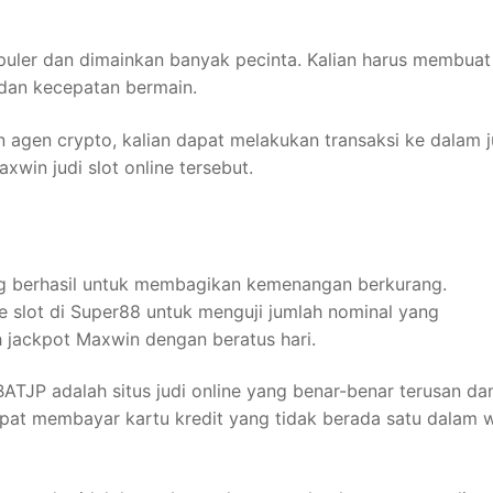
puler dan dimainkan banyak pecinta. Kalian harus membuat
 dan kecepatan bermain.
agen crypto, kalian dapat melakukan transaksi ke dalam j
axwin judi slot online tersebut.
ang berhasil untuk membagikan kemenangan berkurang.
slot di Super88 untuk menguji jumlah nominal yang
 jackpot Maxwin dengan beratus hari.
JP adalah situs judi online yang benar-benar terusan da
pat membayar kartu kredit yang tidak berada satu dalam 