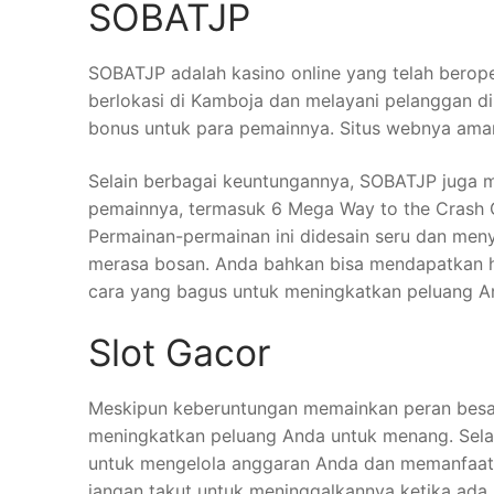
SOBATJP
SOBATJP adalah kasino online yang telah berope
berlokasi di Kamboja dan melayani pelanggan d
bonus untuk para pemainnya. Situs webnya ama
Selain berbagai keuntungannya, SOBATJP juga m
pemainnya, termasuk 6 Mega Way to the Crash G
Permainan-permainan ini didesain seru dan me
merasa bosan. Anda bahkan bisa mendapatkan h
cara yang bagus untuk meningkatkan peluang A
Slot Gacor
Meskipun keberuntungan memainkan peran besa
meningkatkan peluang Anda untuk menang. Selai
untuk mengelola anggaran Anda dan memanfaatka
jangan takut untuk meninggalkannya ketika ad