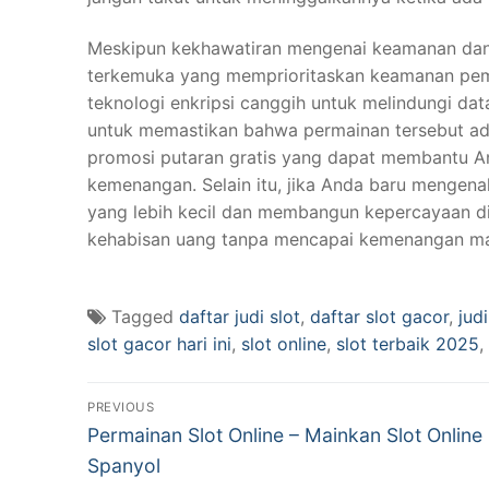
Meskipun kekhawatiran mengenai keamanan dan 
terkemuka yang memprioritaskan keamanan pema
teknologi enkripsi canggih untuk melindungi da
untuk memastikan bahwa permainan tersebut adi
promosi putaran gratis yang dapat membantu 
kemenangan. Selain itu, jika Anda baru mengena
yang lebih kecil dan membangun kepercayaan dir
kehabisan uang tanpa mencapai kemenangan ma
Tagged
daftar judi slot
,
daftar slot gacor
,
judi
slot gacor hari ini
,
slot online
,
slot terbaik 2025
,
Navigasi
PREVIOUS
Previous
pos
Permainan Slot Online – Mainkan Slot Online
post:
Spanyol