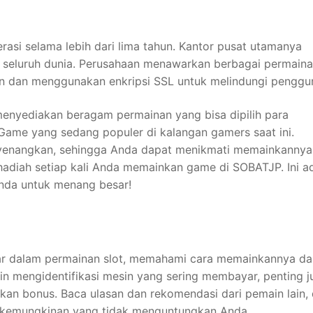
rasi selama lebih dari lima tahun. Kantor pusat utamanya
i seluruh dunia. Perusahaan menawarkan berbagai permain
n dan menggunakan enkripsi SSL untuk melindungi penggu
enyediakan beragam permainan yang bisa dipilih para
ame yang sedang populer di kalangan gamers saat ini.
nyenangkan, sehingga Anda dapat menikmati memainkannya
adiah setiap kali Anda memainkan game di SOBATJP. Ini a
nda untuk menang besar!
r dalam permainan slot, memahami cara memainkannya da
n mengidentifikasi mesin yang sering membayar, penting j
n bonus. Baca ulasan dan rekomendasi dari pemain lain,
a kemungkinan yang tidak menguntungkan Anda.