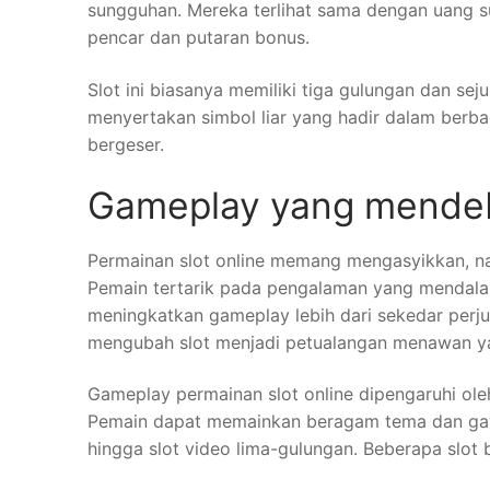
sungguhan. Mereka terlihat sama dengan uang s
pencar dan putaran bonus.
Slot ini biasanya memiliki tiga gulungan dan se
menyertakan simbol liar yang hadir dalam berb
bergeser.
Gameplay yang mende
Permainan slot online memang mengasyikkan, n
Pemain tertarik pada pengalaman yang mendalam
meningkatkan gameplay lebih dari sekedar perju
mengubah slot menjadi petualangan menawan yan
Gameplay permainan slot online dipengaruhi oleh
Pemain dapat memainkan beragam tema dan gaya
hingga slot video lima-gulungan. Beberapa slo