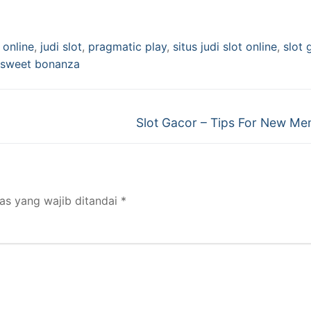
 online
,
judi slot
,
pragmatic play
,
situs judi slot online
,
slot 
sweet bonanza
Next
Slot Gacor – Tips For New M
post:
as yang wajib ditandai
*