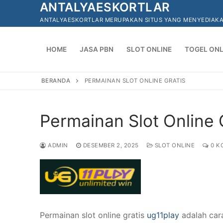
ANTALYAESKORTLAR
Lompat
ke
ANTALYAESKORTLAR MERUPAKAN SITUS YANG MENYEDIAKAN 
konten
HOME
JASA PBN
SLOT ONLINE
TOGEL ONL
BERANDA
PERMAINAN SLOT ONLINE GRATIS
Permainan Slot Online 
ADMIN
DESEMBER 2, 2025
SLOT ONLINE
0 K
Permainan slot online gratis
ug11play
adalah car