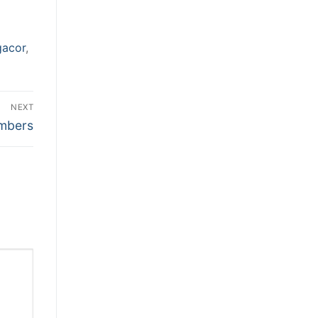
gacor
,
NEXT
embers