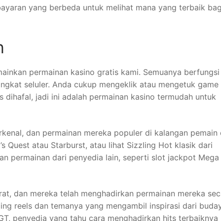
ayaran yang berbeda untuk melihat mana yang terbaik bag
h
inkan permainan kasino gratis kami. Semuanya berfungsi 
angkat seluler. Anda cukup mengeklik atau mengetuk game
s dihafal, jadi ini adalah permainan kasino termudah untuk
erkenal, dan permainan mereka populer di kalangan pemain 
s Quest atau Starburst, atau lihat Sizzling Hot klasik dari
 permainan dari penyedia lain, seperti slot jackpot Mega
arat, dan mereka telah menghadirkan permainan mereka sec
ing reels dan temanya yang mengambil inspirasi dari buda
GT, penyedia yang tahu cara menghadirkan hits terbaiknya