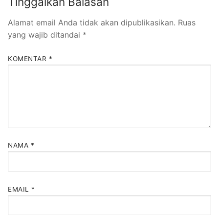
Tinggalkan Balasan
Alamat email Anda tidak akan dipublikasikan.
Ruas
yang wajib ditandai
*
KOMENTAR
*
NAMA
*
EMAIL
*