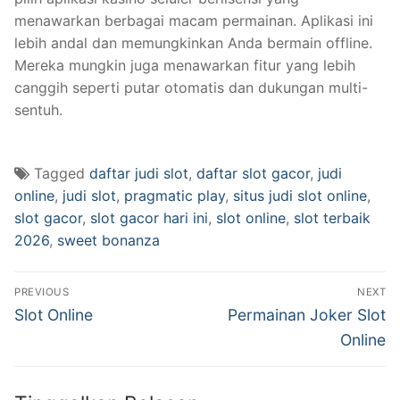
menawarkan berbagai macam permainan. Aplikasi ini
lebih andal dan memungkinkan Anda bermain offline.
Mereka mungkin juga menawarkan fitur yang lebih
canggih seperti putar otomatis dan dukungan multi-
sentuh.
Tagged
daftar judi slot
,
daftar slot gacor
,
judi
online
,
judi slot
,
pragmatic play
,
situs judi slot online
,
slot gacor
,
slot gacor hari ini
,
slot online
,
slot terbaik
2026
,
sweet bonanza
Navigasi
PREVIOUS
NEXT
pos
Previous
Next
Slot Online
Permainan Joker Slot
post:
post:
Online