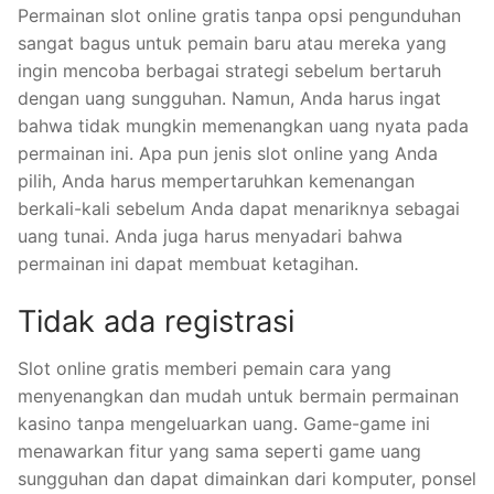
Permainan slot online gratis tanpa opsi pengunduhan
sangat bagus untuk pemain baru atau mereka yang
ingin mencoba berbagai strategi sebelum bertaruh
dengan uang sungguhan. Namun, Anda harus ingat
bahwa tidak mungkin memenangkan uang nyata pada
permainan ini. Apa pun jenis slot online yang Anda
pilih, Anda harus mempertaruhkan kemenangan
berkali-kali sebelum Anda dapat menariknya sebagai
uang tunai. Anda juga harus menyadari bahwa
permainan ini dapat membuat ketagihan.
Tidak ada registrasi
Slot online gratis memberi pemain cara yang
menyenangkan dan mudah untuk bermain permainan
kasino tanpa mengeluarkan uang. Game-game ini
menawarkan fitur yang sama seperti game uang
sungguhan dan dapat dimainkan dari komputer, ponsel