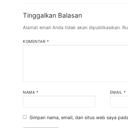
post:
Tinggalkan Balasan
Alamat email Anda tidak akan dipublikasikan.
Ru
KOMENTAR
*
NAMA
*
EMAIL
*
Simpan nama, email, dan situs web saya pada