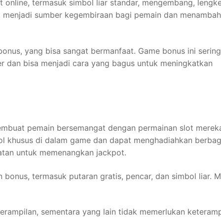
ot online, termasuk simbol liar standar, mengembang, lengke
sa menjadi sumber kegembiraan bagi pemain dan menambah
bonus, yang bisa sangat bermanfaat.
Game bonus ini sering
uler dan bisa menjadi cara yang bagus untuk meningkatkan
embuat pemain bersemangat dengan permainan slot merek
ol khusus di dalam game dan dapat menghadiahkan berbag
tan untuk memenangkan jackpot.
bonus, termasuk putaran gratis, pencar, dan simbol liar.
M
erampilan, sementara yang lain tidak memerlukan keteramp