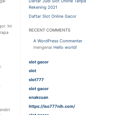
Daftar Judi Slot Online Tanpa
gai
Rekening 2021
Daftar Slot Online Gacor
or. Ini
RECENT COMMENTS
rapa
A WordPress Commenter
mengenai
Hello world!
slot gacor
.
slot
slot777
.
slot gacor
enakcuan
https://iso777nih.com/
ndiri