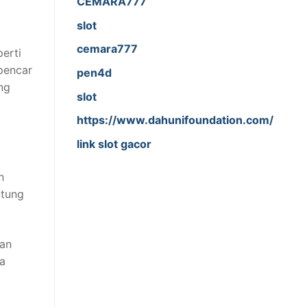
CEMARA777
slot
cemara777
erti
(pencar
pen4d
ng
slot
https://www.dahunifoundation.com/
link slot gacor
n
ntung
ran
a