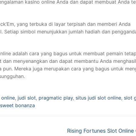
engalaman kasino online Anda dan dapat membuat Anda te
ick’Em, yang terbuka di layar terpisah dan memberi Anda
ol. Setiap simbol menunjukkan jumlah hadiah dan penggand
 online adalah cara yang bagus untuk membuat pemain teta
pat dan menyenangkan dan dapat membantu Anda menghasi
 pun. Mereka juga merupakan cara yang bagus untuk meng
sungguhan.
 online
,
judi slot
,
pragmatic play
,
situs judi slot online
,
slot 
sweet bonanza
Next
Rising Fortunes Slot Online 