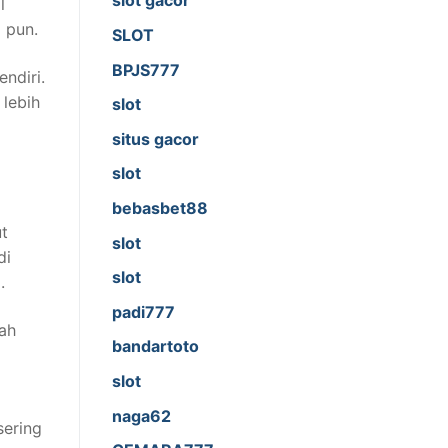
slot gacor
l
 pun.
SLOT
BPJS777
ndiri.
lebih
slot
situs gacor
slot
bebasbet88
ut
slot
di
slot
.
padi777
ah
bandartoto
slot
naga62
sering