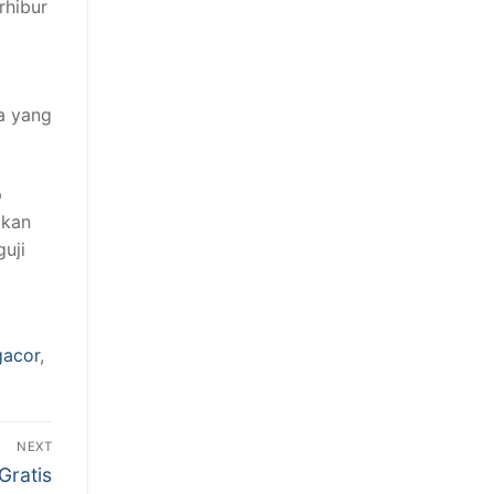
rhibur
a yang
p
lkan
uji
gacor
,
NEXT
Gratis