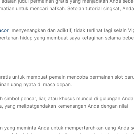
 adalah judul permainan gratis yang menjadikan Anda seba
atian untuk mencari nafkah. Setelah tutorial singkat, Anda
acor
menyenangkan dan adiktif, tidak terlihat lagi selain Vig
bertahan hidup yang membuat saya ketagihan selama bebe
 gratis untuk membuat pemain mencoba permainan slot baru
inan uang nyata di masa depan.
h simbol pencar, liar, atau khusus muncul di gulungan Anda
da, yang melipatgandakan kemenangan Anda dengan nilai
an yang meminta Anda untuk mempertaruhkan uang Anda se