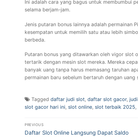
Ini adalah cara yang bagus untuk membumbui p
selama berjam-jam.
Jenis putaran bonus lainnya adalah permainan P
kesempatan untuk memilih satu atau lebih simb
berbeda.
Putaran bonus yang ditawarkan oleh vigor slot
tertarik dengan mesin slot mereka. Mereka ce
banyak uang tanpa harus memasang taruhan apa
permainan baru sebelum bertaruh dengan uang 
Tagged
daftar judi slot
,
daftar slot gacor
,
judi
slot gacor hari ini
,
slot online
,
slot terbaik 2025
,
Navigasi
PREVIOUS
Previous
pos
Daftar Slot Online Langsung Dapat Saldo