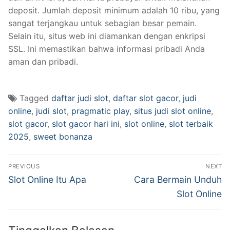
deposit. Jumlah deposit minimum adalah 10 ribu, yang
sangat terjangkau untuk sebagian besar pemain.
Selain itu, situs web ini diamankan dengan enkripsi
SSL. Ini memastikan bahwa informasi pribadi Anda
aman dan pribadi.
Tagged
daftar judi slot
,
daftar slot gacor
,
judi
online
,
judi slot
,
pragmatic play
,
situs judi slot online
,
slot gacor
,
slot gacor hari ini
,
slot online
,
slot terbaik
2025
,
sweet bonanza
Navigasi
PREVIOUS
NEXT
pos
Previous
Next
Slot Online Itu Apa
Cara Bermain Unduh
post:
post:
Slot Online