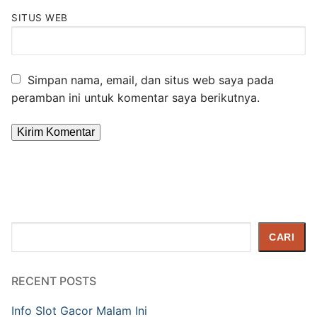
SITUS WEB
Simpan nama, email, dan situs web saya pada
peramban ini untuk komentar saya berikutnya.
Cari
CARI
RECENT POSTS
Info Slot Gacor Malam Ini