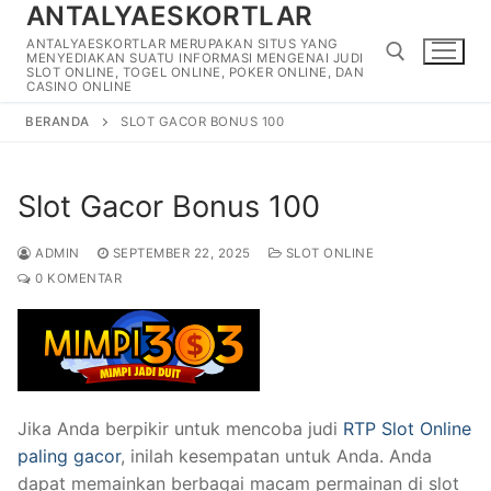
ANTALYAESKORTLAR
Lompat
ke
ANTALYAESKORTLAR MERUPAKAN SITUS YANG
MENYEDIAKAN SUATU INFORMASI MENGENAI JUDI
konten
SLOT ONLINE, TOGEL ONLINE, POKER ONLINE, DAN
CASINO ONLINE
BERANDA
SLOT GACOR BONUS 100
Cari:
Slot Gacor Bonus 100
ADMIN
SEPTEMBER 22, 2025
SLOT ONLINE
0 KOMENTAR
Jika Anda berpikir untuk mencoba judi
RTP Slot Online
paling gacor
, inilah kesempatan untuk Anda. Anda
dapat memainkan berbagai macam permainan di slot