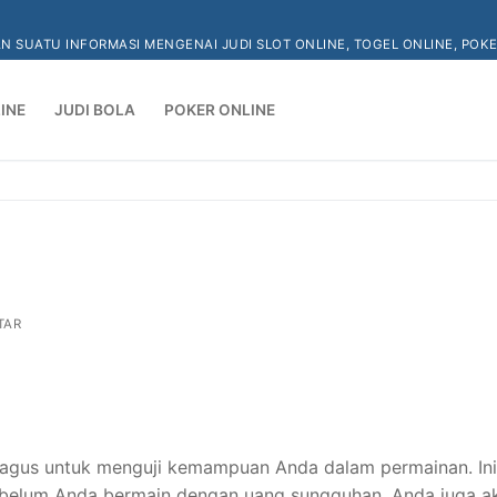
SUATU INFORMASI MENGENAI JUDI SLOT ONLINE, TOGEL ONLINE, POKE
INE
JUDI BOLA
POKER ONLINE
Cari:
TAR
bagus untuk menguji kemampuan Anda dalam permainan. Ini
ebelum Anda bermain dengan uang sungguhan. Anda juga a