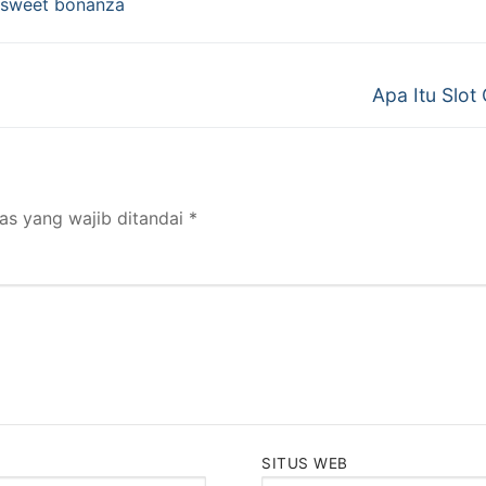
sweet bonanza
Next
Apa Itu Slot 
post:
as yang wajib ditandai
*
SITUS WEB