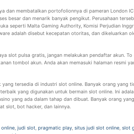
nya dan membatalkan portofolionnya di pameran London I
ukses besar dan menarik banyak pengikut. Perusahaan terseb
uka seperti Malta Gaming Authority, Komisi Perjudian Inggri
are adalah disebut kecepatan otoritas, dan dikeluarkan ol
aya slot pulsa gratis, jangan melakukan pendaftar akun. To
 tekanan tombol akun. Anda akan memasuki halaman resmi y
yang tersedia di industri slot online. Banyak orang yang t
erbaik yang digunakan untuk bermain slot online. Ini adala
kasino yang ada dalam tahap dan dibuat. Banyak orang yan
at slot, bot hacker, dan lainnya.
 online
,
judi slot
,
pragmatic play
,
situs judi slot online
,
slot 