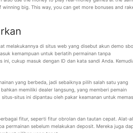
f winning big. This way, you can get more bonuses and rake
arkan
pat melakukannya di situs web yang disebut akun demo sbo
masuk kemampuan untuk berlatih permainan tanpa
 ini, cukup masuk dengan ID dan kata sandi Anda. Kemudi
inan yang berbeda, jadi sebaiknya pilih salah satu yang
a bahkan memiliki dealer langsung, yang memberi pemain
, situs-situs ini dipantau oleh pakar keamanan untuk memas
agai fitur, seperti fitur obrolan dan tautan cepat. Alat-ala
ba permainan sebelum melakukan deposit. Mereka juga da