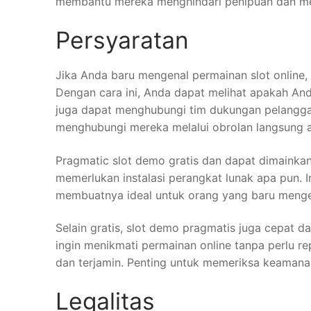
membantu mereka menghindari penipuan dan mem
Persyaratan
Jika Anda baru mengenal permainan slot online,
Dengan cara ini, Anda dapat melihat apakah An
juga dapat menghubungi tim dukungan pelanggan
menghubungi mereka melalui obrolan langsung a
Pragmatic slot demo gratis dan dapat dimainkan
memerlukan instalasi perangkat lunak apa pun. I
membuatnya ideal untuk orang yang baru mengena
Selain gratis, slot demo pragmatis juga cepat da
ingin menikmati permainan online tanpa perlu r
dan terjamin. Penting untuk memeriksa keamana
Legalitas