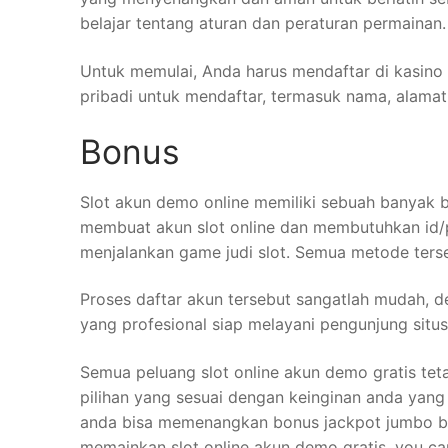
belajar tentang aturan dan peraturan permainan.
Untuk memulai, Anda harus mendaftar di kasino
pribadi untuk mendaftar, termasuk nama, alamat
Bonus
Slot akun demo online memiliki sebuah banyak 
membuat akun slot online dan membutuhkan id/
menjalankan game judi slot. Semua metode terseb
Proses daftar akun tersebut sangatlah mudah, d
yang profesional siap melayani pengunjung situs
Semua peluang slot online akun demo gratis tet
pilihan yang sesuai dengan keinginan anda yang
anda bisa memenangkan bonus jackpot jumbo bes
memainkan slot online akun demo gratis, you c