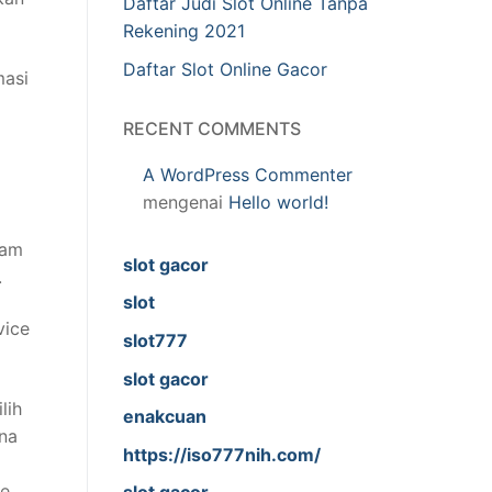
Daftar Judi Slot Online Tanpa
Rekening 2021
Daftar Slot Online Gacor
masi
RECENT COMMENTS
A WordPress Commenter
mengenai
Hello world!
lam
slot gacor
.
slot
vice
slot777
slot gacor
lih
enakcuan
na
https://iso777nih.com/
me