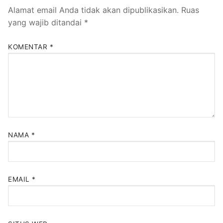
Alamat email Anda tidak akan dipublikasikan.
Ruas
yang wajib ditandai
*
KOMENTAR
*
NAMA
*
EMAIL
*