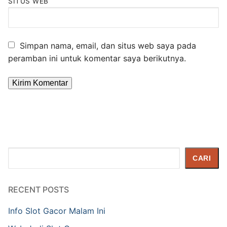
SITUS WEB
Simpan nama, email, dan situs web saya pada
peramban ini untuk komentar saya berikutnya.
Cari
CARI
RECENT POSTS
Info Slot Gacor Malam Ini