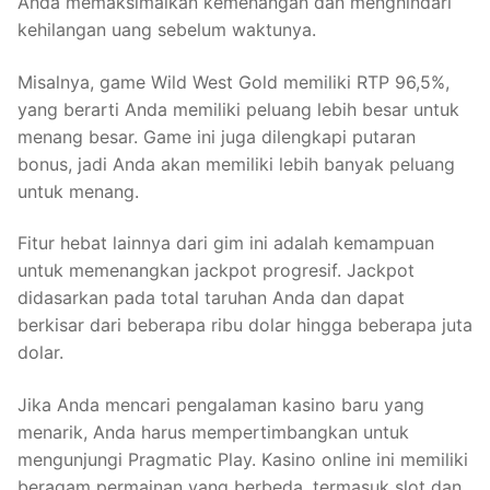
Anda memaksimalkan kemenangan dan menghindari
kehilangan uang sebelum waktunya.
Misalnya, game Wild West Gold memiliki RTP 96,5%,
yang berarti Anda memiliki peluang lebih besar untuk
menang besar. Game ini juga dilengkapi putaran
bonus, jadi Anda akan memiliki lebih banyak peluang
untuk menang.
Fitur hebat lainnya dari gim ini adalah kemampuan
untuk memenangkan jackpot progresif. Jackpot
didasarkan pada total taruhan Anda dan dapat
berkisar dari beberapa ribu dolar hingga beberapa juta
dolar.
Jika Anda mencari pengalaman kasino baru yang
menarik, Anda harus mempertimbangkan untuk
mengunjungi Pragmatic Play. Kasino online ini memiliki
beragam permainan yang berbeda, termasuk slot dan