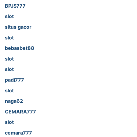
BPJS777
slot
situs gacor
slot
bebasbet88
slot
slot
padi777
slot
naga62
CEMARA777
slot
cemara777