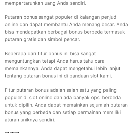
mempertaruhkan uang Anda sendiri.
Putaran bonus sangat populer di kalangan penjudi
online dan dapat membantu Anda menang besar. Anda
bisa mendapatkan berbagai bonus berbeda termasuk
putaran gratis dan simbol pencar.
Beberapa dari fitur bonus ini bisa sangat
menguntungkan tetapi Anda harus tahu cara
memainkannya. Anda dapat mengetahui lebih lanjut
tentang putaran bonus ini di panduan slot kami.
Fitur putaran bonus adalah salah satu yang paling
populer di slot online dan ada banyak opsi berbeda
untuk dipilih. Anda dapat memainkan sejumlah putaran
bonus yang berbeda dan setiap permainan memiliki
aturan uniknya sendiri.