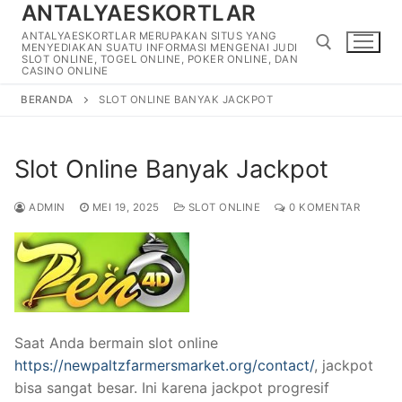
ANTALYAESKORTLAR
Lompat
ke
ANTALYAESKORTLAR MERUPAKAN SITUS YANG
MENYEDIAKAN SUATU INFORMASI MENGENAI JUDI
konten
SLOT ONLINE, TOGEL ONLINE, POKER ONLINE, DAN
CASINO ONLINE
BERANDA
SLOT ONLINE BANYAK JACKPOT
Cari:
Slot Online Banyak Jackpot
ADMIN
MEI 19, 2025
SLOT ONLINE
0 KOMENTAR
Saat Anda bermain slot online
https://newpaltzfarmersmarket.org/contact/
, jackpot
bisa sangat besar. Ini karena jackpot progresif