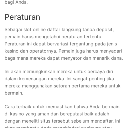
bagi Anda.
Peraturan
Sebagai slot online daftar langsung tanpa deposit,
pemain harus mengetahui peraturan tertentu.
Peraturan ini dapat bervariasi tergantung pada jenis
kasino dan operatornya. Pemain juga harus menyadari
bagaimana mereka dapat menyetor dan menarik dana.
Ini akan memungkinkan mereka untuk percaya diri
dalam kemenangan mereka. Ini sangat penting jika
mereka menggunakan setoran pertama mereka untuk
bermain.
Cara terbaik untuk memastikan bahwa Anda bermain
di kasino yang aman dan bereputasi baik adalah
dengan meneliti situs tersebut sebelum mendaftar. Ini
akan membantu Anda menghindari penipuan atau