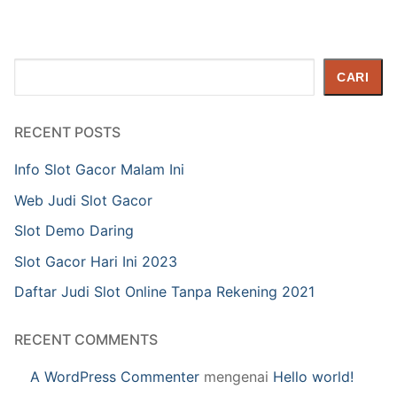
Cari
CARI
RECENT POSTS
Info Slot Gacor Malam Ini
Web Judi Slot Gacor
Slot Demo Daring
Slot Gacor Hari Ini 2023
Daftar Judi Slot Online Tanpa Rekening 2021
RECENT COMMENTS
A WordPress Commenter
mengenai
Hello world!