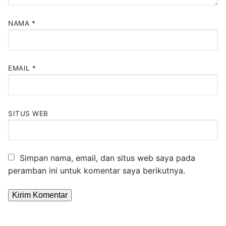
NAMA
*
EMAIL
*
SITUS WEB
Simpan nama, email, dan situs web saya pada
peramban ini untuk komentar saya berikutnya.