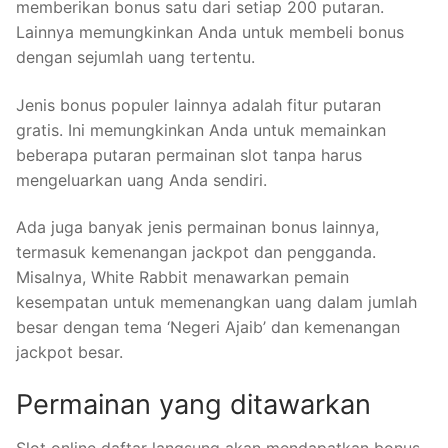
memberikan bonus satu dari setiap 200 putaran.
Lainnya memungkinkan Anda untuk membeli bonus
dengan sejumlah uang tertentu.
Jenis bonus populer lainnya adalah fitur putaran
gratis. Ini memungkinkan Anda untuk memainkan
beberapa putaran permainan slot tanpa harus
mengeluarkan uang Anda sendiri.
Ada juga banyak jenis permainan bonus lainnya,
termasuk kemenangan jackpot dan pengganda.
Misalnya, White Rabbit menawarkan pemain
kesempatan untuk memenangkan uang dalam jumlah
besar dengan tema ‘Negeri Ajaib’ dan kemenangan
jackpot besar.
Permainan yang ditawarkan
Slot online daftar langsung akan mendapatkan bonus