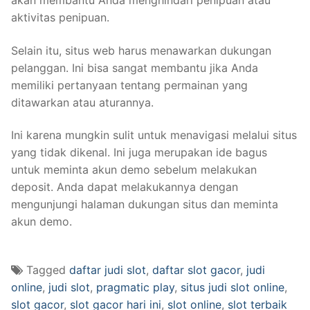
aktivitas penipuan.
Selain itu, situs web harus menawarkan dukungan
pelanggan. Ini bisa sangat membantu jika Anda
memiliki pertanyaan tentang permainan yang
ditawarkan atau aturannya.
Ini karena mungkin sulit untuk menavigasi melalui situs
yang tidak dikenal. Ini juga merupakan ide bagus
untuk meminta akun demo sebelum melakukan
deposit. Anda dapat melakukannya dengan
mengunjungi halaman dukungan situs dan meminta
akun demo.
Tagged
daftar judi slot
,
daftar slot gacor
,
judi
online
,
judi slot
,
pragmatic play
,
situs judi slot online
,
slot gacor
,
slot gacor hari ini
,
slot online
,
slot terbaik