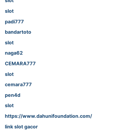
slot
slot
padi777
bandartoto
slot
naga62
CEMARA777
slot
cemara777
pen4d
slot
https://www.dahunifoundation.com/
link slot gacor