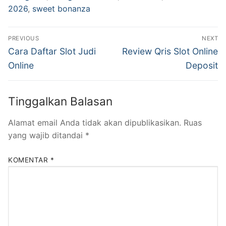
2026
,
sweet bonanza
Navigasi
PREVIOUS
NEXT
pos
Previous
Next
Cara Daftar Slot Judi
Review Qris Slot Online
post:
post:
Online
Deposit
Tinggalkan Balasan
Alamat email Anda tidak akan dipublikasikan.
Ruas
yang wajib ditandai
*
KOMENTAR
*