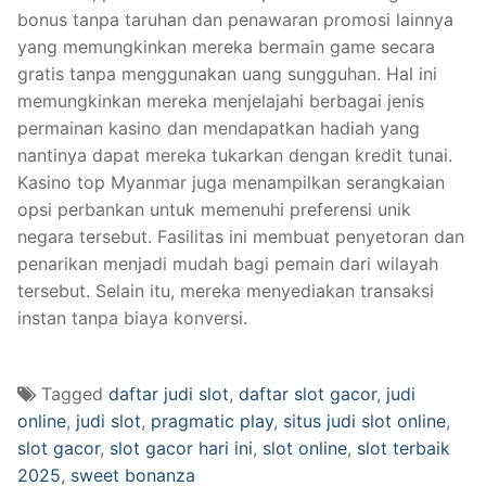
bonus tanpa taruhan dan penawaran promosi lainnya
yang memungkinkan mereka bermain game secara
gratis tanpa menggunakan uang sungguhan. Hal ini
memungkinkan mereka menjelajahi berbagai jenis
permainan kasino dan mendapatkan hadiah yang
nantinya dapat mereka tukarkan dengan kredit tunai.
Kasino top Myanmar juga menampilkan serangkaian
opsi perbankan untuk memenuhi preferensi unik
negara tersebut. Fasilitas ini membuat penyetoran dan
penarikan menjadi mudah bagi pemain dari wilayah
tersebut. Selain itu, mereka menyediakan transaksi
instan tanpa biaya konversi.
Tagged
daftar judi slot
,
daftar slot gacor
,
judi
online
,
judi slot
,
pragmatic play
,
situs judi slot online
,
slot gacor
,
slot gacor hari ini
,
slot online
,
slot terbaik
2025
,
sweet bonanza