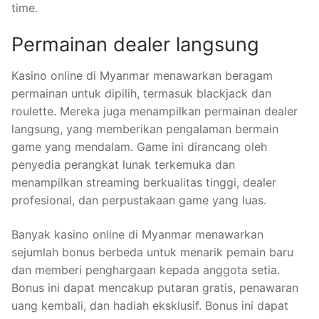
time.
Permainan dealer langsung
Kasino online di Myanmar menawarkan beragam
permainan untuk dipilih, termasuk blackjack dan
roulette. Mereka juga menampilkan permainan dealer
langsung, yang memberikan pengalaman bermain
game yang mendalam. Game ini dirancang oleh
penyedia perangkat lunak terkemuka dan
menampilkan streaming berkualitas tinggi, dealer
profesional, dan perpustakaan game yang luas.
Banyak kasino online di Myanmar menawarkan
sejumlah bonus berbeda untuk menarik pemain baru
dan memberi penghargaan kepada anggota setia.
Bonus ini dapat mencakup putaran gratis, penawaran
uang kembali, dan hadiah eksklusif. Bonus ini dapat