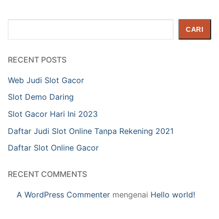
Cari
CARI
RECENT POSTS
Web Judi Slot Gacor
Slot Demo Daring
Slot Gacor Hari Ini 2023
Daftar Judi Slot Online Tanpa Rekening 2021
Daftar Slot Online Gacor
RECENT COMMENTS
A WordPress Commenter
mengenai
Hello world!