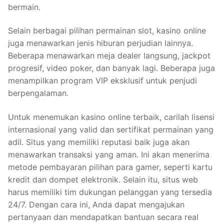
bermain.
Selain berbagai pilihan permainan slot, kasino online
juga menawarkan jenis hiburan perjudian lainnya.
Beberapa menawarkan meja dealer langsung, jackpot
progresif, video poker, dan banyak lagi. Beberapa juga
menampilkan program VIP eksklusif untuk penjudi
berpengalaman.
Untuk menemukan kasino online terbaik, carilah lisensi
internasional yang valid dan sertifikat permainan yang
adil. Situs yang memiliki reputasi baik juga akan
menawarkan transaksi yang aman. Ini akan menerima
metode pembayaran pilihan para gamer, seperti kartu
kredit dan dompet elektronik. Selain itu, situs web
harus memiliki tim dukungan pelanggan yang tersedia
24/7. Dengan cara ini, Anda dapat mengajukan
pertanyaan dan mendapatkan bantuan secara real