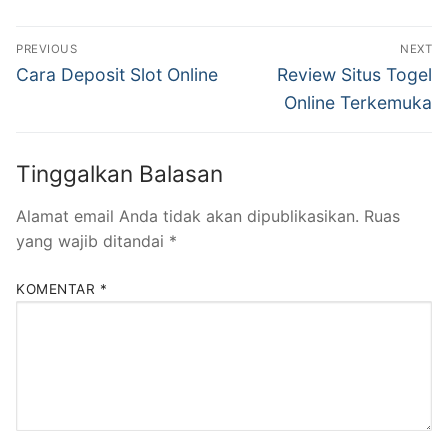
Navigasi
PREVIOUS
NEXT
pos
Previous
Next
Cara Deposit Slot Online
Review Situs Togel
post:
post:
Online Terkemuka
Tinggalkan Balasan
Alamat email Anda tidak akan dipublikasikan.
Ruas
yang wajib ditandai
*
KOMENTAR
*