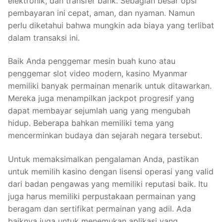
elektronik, dan transfer bank. Sebagian besar opsi
pembayaran ini cepat, aman, dan nyaman. Namun
perlu diketahui bahwa mungkin ada biaya yang terlibat
dalam transaksi ini.
Baik Anda penggemar mesin buah kuno atau
penggemar slot video modern, kasino Myanmar
memiliki banyak permainan menarik untuk ditawarkan.
Mereka juga menampilkan jackpot progresif yang
dapat membayar sejumlah uang yang mengubah
hidup. Beberapa bahkan memiliki tema yang
mencerminkan budaya dan sejarah negara tersebut.
Untuk memaksimalkan pengalaman Anda, pastikan
untuk memilih kasino dengan lisensi operasi yang valid
dari badan pengawas yang memiliki reputasi baik. Itu
juga harus memiliki perpustakaan permainan yang
beragam dan sertifikat permainan yang adil. Ada
baiknya juga untuk menemukan aplikasi yang