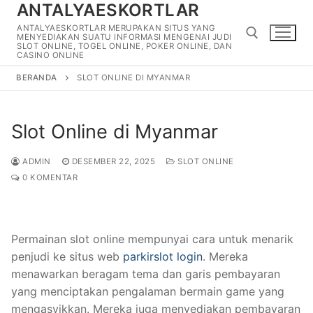
ANTALYAESKORTLAR
Lompat
ke
ANTALYAESKORTLAR MERUPAKAN SITUS YANG
MENYEDIAKAN SUATU INFORMASI MENGENAI JUDI
konten
SLOT ONLINE, TOGEL ONLINE, POKER ONLINE, DAN
CASINO ONLINE
BERANDA
SLOT ONLINE DI MYANMAR
Cari:
Slot Online di Myanmar
ADMIN
DESEMBER 22, 2025
SLOT ONLINE
0 KOMENTAR
Permainan slot online mempunyai cara untuk menarik
penjudi ke situs web
parkirslot login
. Mereka
menawarkan beragam tema dan garis pembayaran
yang menciptakan pengalaman bermain game yang
mengasyikkan. Mereka juga menyediakan pembayaran