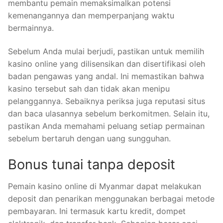
membantu pemain memaksimalkan potensi
kemenangannya dan memperpanjang waktu
bermainnya.
Sebelum Anda mulai berjudi, pastikan untuk memilih
kasino online yang dilisensikan dan disertifikasi oleh
badan pengawas yang andal. Ini memastikan bahwa
kasino tersebut sah dan tidak akan menipu
pelanggannya. Sebaiknya periksa juga reputasi situs
dan baca ulasannya sebelum berkomitmen. Selain itu,
pastikan Anda memahami peluang setiap permainan
sebelum bertaruh dengan uang sungguhan.
Bonus tunai tanpa deposit
Pemain kasino online di Myanmar dapat melakukan
deposit dan penarikan menggunakan berbagai metode
pembayaran. Ini termasuk kartu kredit, dompet