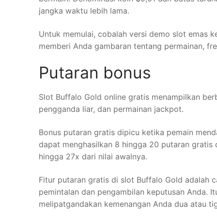
jangka waktu lebih lama.
Untuk memulai, cobalah versi demo slot emas k
memberi Anda gambaran tentang permainan, freku
Putaran bonus
Slot Buffalo Gold online gratis menampilkan ber
pengganda liar, dan permainan jackpot.
Bonus putaran gratis dipicu ketika pemain menda
dapat menghasilkan 8 hingga 20 putaran grati
hingga 27x dari nilai awalnya.
Fitur putaran gratis di slot Buffalo Gold adala
pemintalan dan pengambilan keputusan Anda. Itu
melipatgandakan kemenangan Anda dua atau tiga