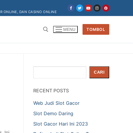
R ONLINE, DAN CASINO ONLINE
TOMBOL
MENU
Cari
CARI
RECENT POSTS
Web Judi Slot Gacor
Slot Demo Daring
Slot Gacor Hari Ini 2023
s.
Ini