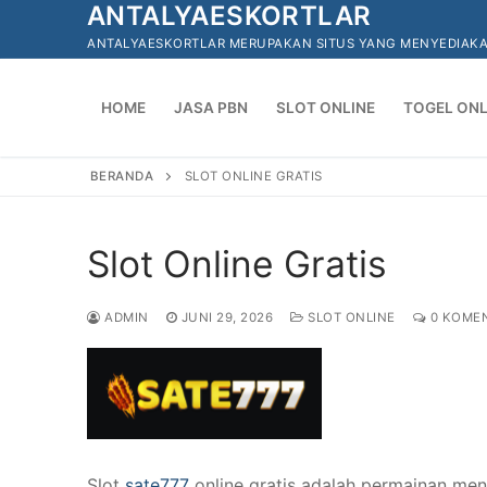
ANTALYAESKORTLAR
Lompat
ke
ANTALYAESKORTLAR MERUPAKAN SITUS YANG MENYEDIAKAN 
konten
HOME
JASA PBN
SLOT ONLINE
TOGEL ONL
BERANDA
SLOT ONLINE GRATIS
Slot Online Gratis
ADMIN
JUNI 29, 2026
SLOT ONLINE
0 KOME
Slot
sate777
online gratis adalah permainan me