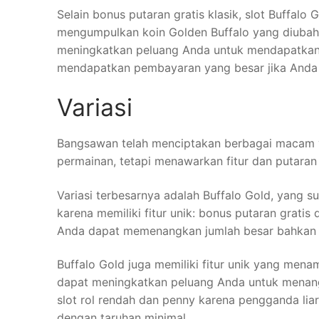
Selain bonus putaran gratis klasik, slot Buffa
mengumpulkan koin Golden Buffalo yang diubah 
meningkatkan peluang Anda untuk mendapatkan
mendapatkan pembayaran yang besar jika Anda 
Variasi
Bangsawan telah menciptakan berbagai macam va
permainan, tetapi menawarkan fitur dan putara
Variasi terbesarnya adalah Buffalo Gold, yang su
karena memiliki fitur unik: bonus putaran gratis
Anda dapat memenangkan jumlah besar bahkan 
Buffalo Gold juga memiliki fitur unik yang men
dapat meningkatkan peluang Anda untuk menang
slot rol rendah dan penny karena pengganda li
dengan taruhan minimal.