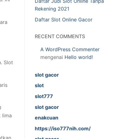
Daftar Judi Slot Online Tanpa
Rekening 2021
Daftar Slot Online Gacor
cara
RECENT COMMENTS
A WordPress Commenter
mengenai
Hello world!
. Slot
slot gacor
ris
slot
slot777
slot gacor
0
 lima
enakcuan
https://iso777nih.com/
atkan