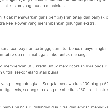
 slot kasino yang mudah dimainkan.
l ini tidak menawarkan garis pembayaran tetap dan banyak 
r Xtra Reel Power yang menambahkan gulungan ekstra.
 seru, pembayaran tertinggi, dan fitur bonus menyenangkan
an tetap dan minimal tiga simbol untuk menang.
ng memberikan 300 kredit untuk mencocokkan lima pada ga
an untuk seekor elang atau puma.
n yang menguntungkan. Serigala menawarkan 100 hingga 5
n tiga jenis, sedangkan elang memberikan 150 kredit untuk
ang hanya muncul di gulungan dua, tiga, dan empat, meningk