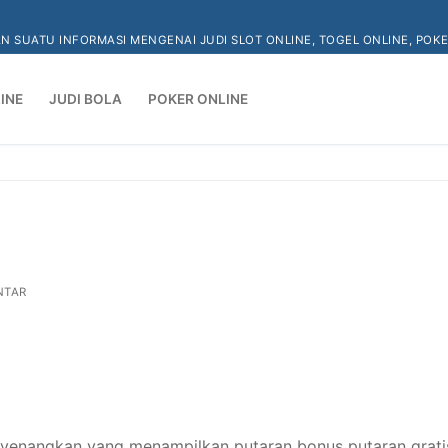
SUATU INFORMASI MENGENAI JUDI SLOT ONLINE, TOGEL ONLINE, POKE
INE
JUDI BOLA
POKER ONLINE
Cari:
NTAR
nyenangkan yang menampilkan putaran bonus putaran grati