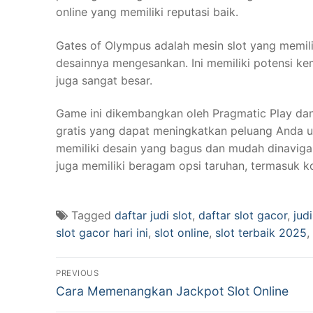
online yang memiliki reputasi baik.
Gates of Olympus adalah mesin slot yang memili
desainnya mengesankan. Ini memiliki potensi ke
juga sangat besar.
Game ini dikembangkan oleh Pragmatic Play dan m
gratis yang dapat meningkatkan peluang Anda unt
memiliki desain yang bagus dan mudah dinavigas
juga memiliki beragam opsi taruhan, termasuk ko
Tagged
daftar judi slot
,
daftar slot gacor
,
judi
slot gacor hari ini
,
slot online
,
slot terbaik 2025
,
Navigasi
PREVIOUS
Previous
pos
Cara Memenangkan Jackpot Slot Online
post: