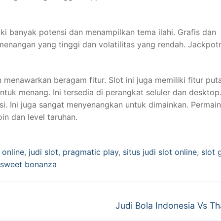
ki banyak potensi dan menampilkan tema ilahi. Grafis dan
menangan yang tinggi dan volatilitas yang rendah. Jackpot
enawarkan beragam fitur. Slot ini juga memiliki fitur put
uk menang. Ini tersedia di perangkat seluler dan desktop. 
i. Ini juga sangat menyenangkan untuk dimainkan. Permain
in dan level taruhan.
 online
,
judi slot
,
pragmatic play
,
situs judi slot online
,
slot 
sweet bonanza
Next
Judi Bola Indonesia Vs Th
post: