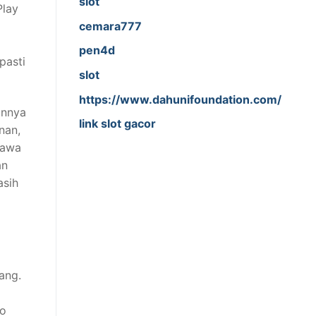
slot
Play
cemara777
pen4d
pasti
slot
https://www.dahunifoundation.com/
unnya
link slot gacor
nan,
bawa
an
asih
ang.
no