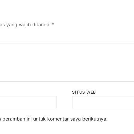
as yang wajib ditandai
*
SITUS WEB
 peramban ini untuk komentar saya berikutnya.