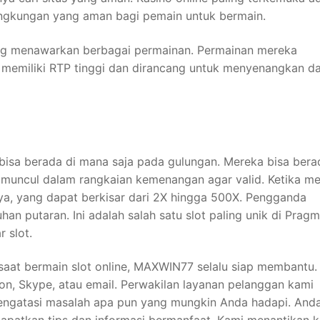
ngkungan yang aman bagi pemain untuk bermain.
ang menawarkan berbagai permainan. Permainan mereka
 memiliki RTP tinggi dan dirancang untuk menyenangkan d
bisa berada di mana saja pada gulungan. Mereka bisa bera
s muncul dalam rangkaian kemenangan agar valid. Ketika m
, yang dapat berkisar dari 2X hingga 500X. Pengganda
 putaran. Ini adalah salah satu slot paling unik di Pragm
 slot.
aat bermain slot online, MAXWIN77 selalu siap membantu.
pon, Skype, atau email. Perwakilan layanan pelanggan kami
engatasi masalah apa pun yang mungkin Anda hadapi. Anda