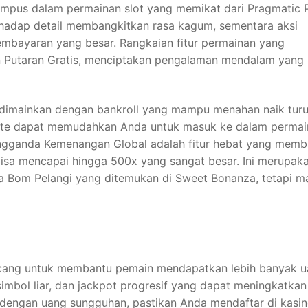
mpus dalam permainan slot yang memikat dari Pragmatic 
erhadap detail membangkitkan rasa kagum, sementara aksi
pembayaran yang besar. Rangkaian fitur permainan yang
n Putaran Gratis, menciptakan pengalaman mendalam yang 
baik dimainkan dengan bankroll yang mampu menahan naik tur
ante dapat memudahkan Anda untuk masuk ke dalam permai
ngganda Kemenangan Global adalah fitur hebat yang mem
 bisa mencapai hingga 500x yang sangat besar. Ini merupak
 Bom Pelangi yang ditemukan di Sweet Bonanza, tetapi m
ancang untuk membantu pemain mendapatkan lebih banyak u
imbol liar, dan jackpot progresif yang dapat meningkatkan
 dengan uang sungguhan, pastikan Anda mendaftar di kasi