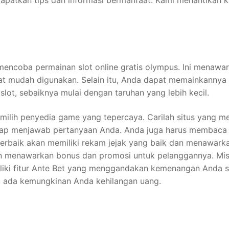
patkan tips dan informasi bermanfaat. Kami menantikan 
mencoba permainan slot online gratis olympus. Ini menawa
t mudah digunakan. Selain itu, Anda dapat memainkannya 
slot, sebaiknya mulai dengan taruhan yang lebih kecil.
ilih penyedia game yang tepercaya. Carilah situs yang me
 siap menjawab pertanyaan Anda. Anda juga harus membaca
terbaik akan memiliki rekam jejak yang baik dan menawark
 menawarkan bonus dan promosi untuk pelanggannya. Mis
iliki fitur Ante Bet yang menggandakan kemenangan Anda s
u ada kemungkinan Anda kehilangan uang.