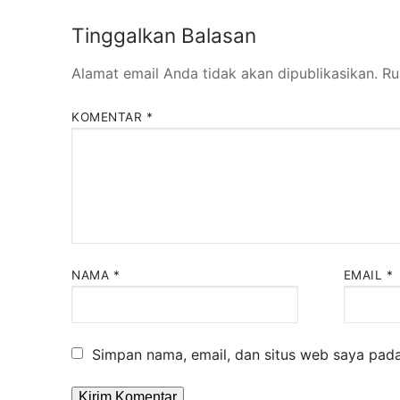
Tinggalkan Balasan
Alamat email Anda tidak akan dipublikasikan.
Ru
KOMENTAR
*
NAMA
*
EMAIL
*
Simpan nama, email, dan situs web saya pada