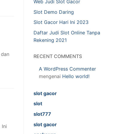
Web Judi Slot Gacor
Slot Demo Daring
Slot Gacor Hari Ini 2023
Daftar Judi Slot Online Tanpa
Rekening 2021
 dan
RECENT COMMENTS
A WordPress Commenter
mengenai
Hello world!
slot gacor
slot
slot777
slot gacor
Ini