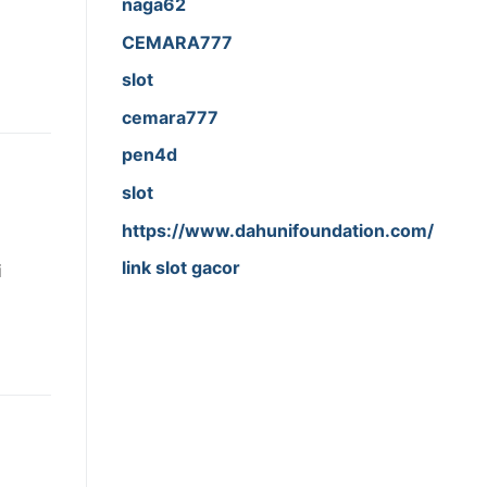
naga62
CEMARA777
slot
cemara777
pen4d
slot
https://www.dahunifoundation.com/
link slot gacor
i