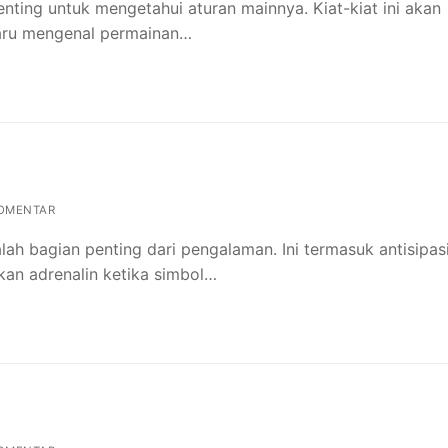
penting untuk mengetahui aturan mainnya. Kiat-kiat ini akan
ru mengenal permainan…
OMENTAR
ah bagian penting dari pengalaman. Ini termasuk antisipas
akan adrenalin ketika simbol…