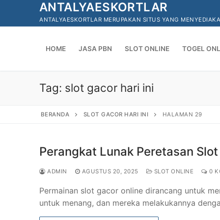
ANTALYAESKORTLAR
Lompat
ke
ANTALYAESKORTLAR MERUPAKAN SITUS YANG MENYEDIAKAN 
konten
HOME
JASA PBN
SLOT ONLINE
TOGEL ONL
Tag:
slot gacor hari ini
BERANDA
SLOT GACOR HARI INI
HALAMAN 29
Perangkat Lunak Peretasan Slot
ADMIN
AGUSTUS 20, 2025
SLOT ONLINE
0 K
Permainan slot gacor online dirancang untuk m
untuk menang, dan mereka melakukannya dengan