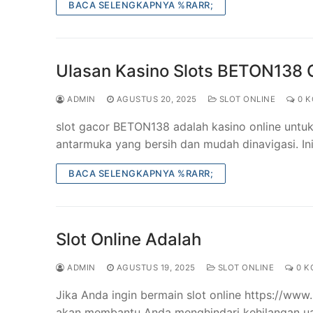
BACA SELENGKAPNYA %RARR;
Ulasan Kasino Slots BETON138 
ADMIN
AGUSTUS 20, 2025
SLOT ONLINE
0 K
slot gacor BETON138 adalah kasino online un
antarmuka yang bersih dan mudah dinavigasi. I
BACA SELENGKAPNYA %RARR;
Slot Online Adalah
ADMIN
AGUSTUS 19, 2025
SLOT ONLINE
0 K
Jika Anda ingin bermain slot online https://www
akan membantu Anda menghindari kehilangan u