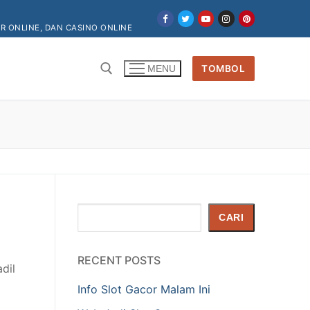
R ONLINE, DAN CASINO ONLINE
TOMBOL
MENU
Cari
CARI
RECENT POSTS
dil
Info Slot Gacor Malam Ini