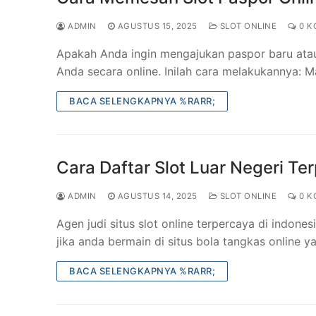
ADMIN
AGUSTUS 15, 2025
SLOT ONLINE
0 K
Apakah Anda ingin mengajukan paspor baru ata
Anda secara online. Inilah cara melakukannya: 
BACA SELENGKAPNYA %RARR;
Cara Daftar Slot Luar Negeri Te
ADMIN
AGUSTUS 14, 2025
SLOT ONLINE
0 K
Agen judi situs slot online terpercaya di indo
jika anda bermain di situs bola tangkas online 
BACA SELENGKAPNYA %RARR;