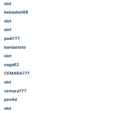
slot
bebasbet88
slot
slot
padi777
bandartoto
slot
naga62
CEMARA777
slot
cemara777
pen4d
slot