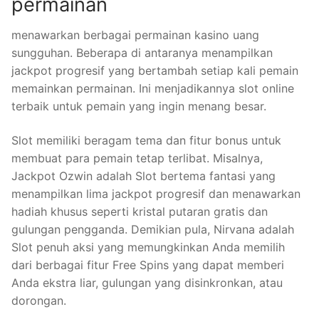
permainan
menawarkan berbagai permainan kasino uang
sungguhan. Beberapa di antaranya menampilkan
jackpot progresif yang bertambah setiap kali pemain
memainkan permainan. Ini menjadikannya slot online
terbaik untuk pemain yang ingin menang besar.
Slot memiliki beragam tema dan fitur bonus untuk
membuat para pemain tetap terlibat. Misalnya,
Jackpot Ozwin adalah Slot bertema fantasi yang
menampilkan lima jackpot progresif dan menawarkan
hadiah khusus seperti kristal putaran gratis dan
gulungan pengganda. Demikian pula, Nirvana adalah
Slot penuh aksi yang memungkinkan Anda memilih
dari berbagai fitur Free Spins yang dapat memberi
Anda ekstra liar, gulungan yang disinkronkan, atau
dorongan.