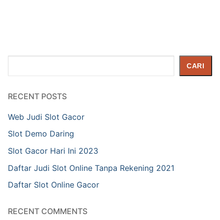
Cari
CARI
RECENT POSTS
Web Judi Slot Gacor
Slot Demo Daring
Slot Gacor Hari Ini 2023
Daftar Judi Slot Online Tanpa Rekening 2021
Daftar Slot Online Gacor
RECENT COMMENTS