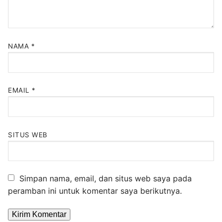
NAMA
*
EMAIL
*
SITUS WEB
Simpan nama, email, dan situs web saya pada
peramban ini untuk komentar saya berikutnya.