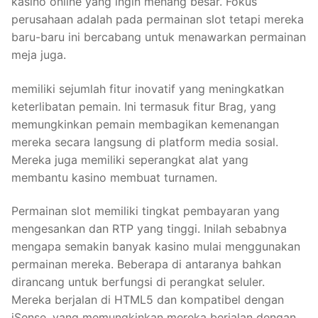
kasino online yang ingin menang besar. Fokus
perusahaan adalah pada permainan slot tetapi mereka
baru-baru ini bercabang untuk menawarkan permainan
meja juga.
memiliki sejumlah fitur inovatif yang meningkatkan
keterlibatan pemain. Ini termasuk fitur Brag, yang
memungkinkan pemain membagikan kemenangan
mereka secara langsung di platform media sosial.
Mereka juga memiliki seperangkat alat yang
membantu kasino membuat turnamen.
Permainan slot memiliki tingkat pembayaran yang
mengesankan dan RTP yang tinggi. Inilah sebabnya
mengapa semakin banyak kasino mulai menggunakan
permainan mereka. Beberapa di antaranya bahkan
dirancang untuk berfungsi di perangkat seluler.
Mereka berjalan di HTML5 dan kompatibel dengan
iSense, yang memungkinkan mereka berjalan dengan