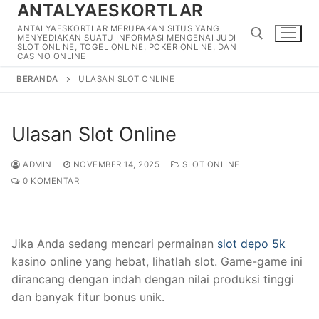
ANTALYAESKORTLAR
Lompat
ke
ANTALYAESKORTLAR MERUPAKAN SITUS YANG
MENYEDIAKAN SUATU INFORMASI MENGENAI JUDI
konten
SLOT ONLINE, TOGEL ONLINE, POKER ONLINE, DAN
CASINO ONLINE
BERANDA
ULASAN SLOT ONLINE
Cari:
Ulasan Slot Online
ADMIN
NOVEMBER 14, 2025
SLOT ONLINE
0 KOMENTAR
Jika Anda sedang mencari permainan
slot depo 5k
kasino online yang hebat, lihatlah slot. Game-game ini
dirancang dengan indah dengan nilai produksi tinggi
dan banyak fitur bonus unik.