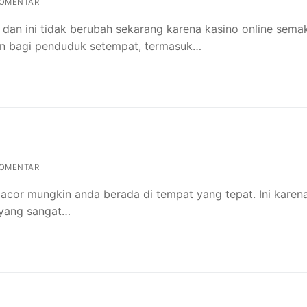
OMENTAR
 dan ini tidak berubah sekarang karena kasino online sema
n bagi penduduk setempat, termasuk…
OMENTAR
acor mungkin anda berada di tempat yang tepat. Ini karen
 yang sangat…