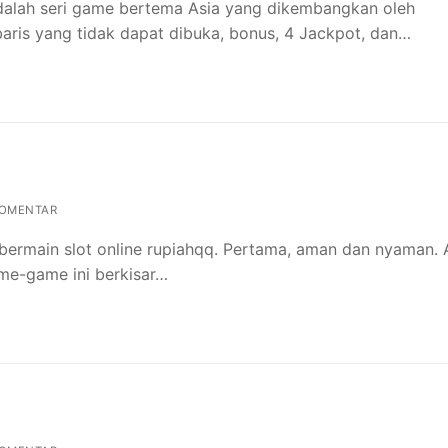
adalah seri game bertema Asia yang dikembangkan oleh
baris yang tidak dapat dibuka, bonus, 4 Jackpot, dan…
OMENTAR
bermain slot online rupiahqq. Pertama, aman dan nyaman.
me-game ini berkisar…