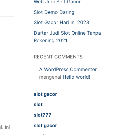
Web Judi Slot Gacor
Slot Demo Daring
Slot Gacor Hari Ini 2023
Daftar Judi Slot Online Tanpa
Rekening 2021
RECENT COMMENTS
A WordPress Commenter
mengenai
Hello world!
slot gacor
slot
slot777
slot gacor
. Ini