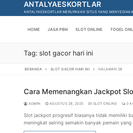
ANTALYAESKORTLAR
Lompat
ke
ANTALYAESKORTLAR MERUPAKAN SITUS YANG MENYEDIAKAN 
konten
HOME
JASA PBN
SLOT ONLINE
TOGEL ONL
Tag:
slot gacor hari ini
BERANDA
SLOT GACOR HARI INI
HALAMAN 28
Cara Memenangkan Jackpot Slot
ADMIN
AGUSTUS 28, 2025
SLOT ONLINE
0 K
Slot jackpot progresif biasanya tidak memiliki 
meningkat seiring semakin banyak pemain yan