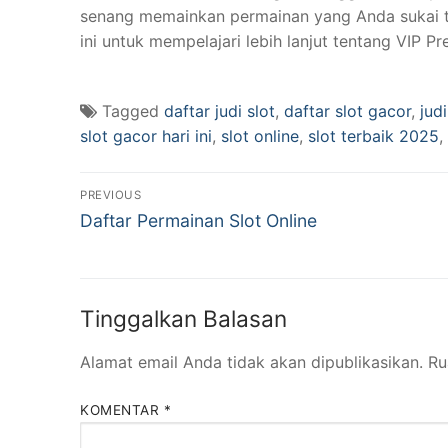
senang memainkan permainan yang Anda sukai 
ini untuk mempelajari lebih lanjut tentang VIP Pre
Tagged
daftar judi slot
,
daftar slot gacor
,
judi
slot gacor hari ini
,
slot online
,
slot terbaik 2025
,
Navigasi
PREVIOUS
Previous
pos
Daftar Permainan Slot Online
post:
Tinggalkan Balasan
Alamat email Anda tidak akan dipublikasikan.
Ru
KOMENTAR
*