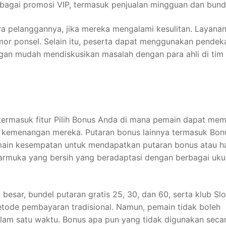
berbagai promosi VIP, termasuk penjualan mingguan dan bund
a pelanggannya, jika mereka mengalami kesulitan. Layanan 
omor ponsel. Selain itu, peserta dapat menggunakan pendek
gan mudah mendiskusikan masalah dengan para ahli di tim
ermasuk fitur Pilih Bonus Anda di mana pemain dapat memi
i kemenangan mereka. Putaran bonus lainnya termasuk Bon
emain kesempatan untuk mendapatkan putaran bonus atau h
antarmuka yang bersih yang beradaptasi dengan berbagai uku
esar, bundel putaran gratis 25, 30, dan 60, serta klub Slo
etode pembayaran tradisional. Namun, pemain tidak boleh
lam satu waktu. Bonus apa pun yang tidak digunakan seca