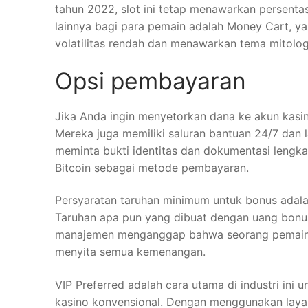
tahun 2022, slot ini tetap menawarkan persent
lainnya bagi para pemain adalah Money Cart, ya
volatilitas rendah dan menawarkan tema mitolog
Opsi pembayaran
Jika Anda ingin menyetorkan dana ke akun kas
Mereka juga memiliki saluran bantuan 24/7 da
meminta bukti identitas dan dokumentasi lengka
Bitcoin sebagai metode pembayaran.
Persyaratan taruhan minimum untuk bonus adalah
Taruhan apa pun yang dibuat dengan uang bonus 
manajemen menganggap bahwa seorang pemain 
menyita semua kemenangan.
VIP Preferred adalah cara utama di industri in
kasino konvensional. Dengan menggunakan laya