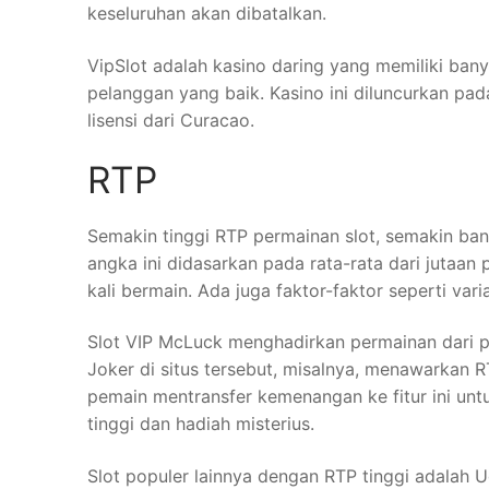
keseluruhan akan dibatalkan.
VipSlot adalah kasino daring yang memiliki ban
pelanggan yang baik. Kasino ini diluncurkan pa
lisensi dari Curacao.
RTP
Semakin tinggi RTP permainan slot, semakin ba
angka ini didasarkan pada rata-rata dari jutaa
kali bermain. Ada juga faktor-faktor seperti v
Slot VIP McLuck menghadirkan permainan dari
Joker di situs tersebut, misalnya, menawarka
pemain mentransfer kemenangan ke fitur ini u
tinggi dan hadiah misterius.
Slot populer lainnya dengan RTP tinggi adalah U