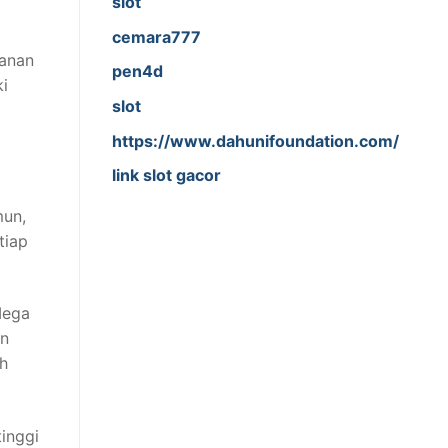
slot
cemara777
yanan
pen4d
ki
slot
https://www.dahunifoundation.com/
link slot gacor
mun,
tiap
Mega
an
h
tinggi