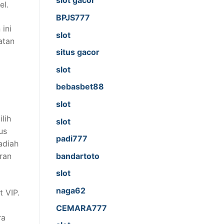
slot gacor
el.
BPJS777
ini
slot
atan
situs gacor
slot
bebasbet88
slot
lih
slot
us
padi777
adiah
bandartoto
ran
slot
naga62
t VIP.
CEMARA777
ra