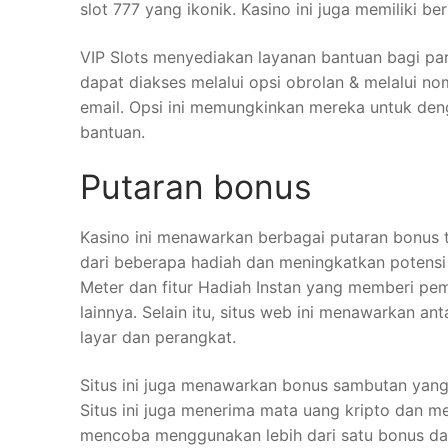
slot 777 yang ikonik. Kasino ini juga memiliki 
VIP Slots menyediakan layanan bantuan bagi par
dapat diakses melalui opsi obrolan & melalui n
email. Opsi ini memungkinkan mereka untuk den
bantuan.
Putaran bonus
Kasino ini menawarkan berbagai putaran bonus t
dari beberapa hadiah dan meningkatkan potens
Meter dan fitur Hadiah Instan yang memberi p
lainnya. Selain itu, situs web ini menawarkan 
layar dan perangkat.
Situs ini juga menawarkan bonus sambutan yang b
Situs ini juga menerima mata uang kripto dan m
mencoba menggunakan lebih dari satu bonus da