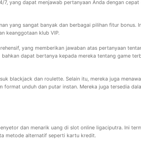
 24/7, yang dapat menjawab pertanyaan Anda dengan cepat
nan yang sangat banyak dan berbagai pilihan fitur bonus. In
dan keanggotaan klub VIP.
ehensif, yang memberikan jawaban atas pertanyaan tenta
da bahkan dapat bertanya kepada mereka tentang game ter
suk blackjack dan roulette. Selain itu, mereka juga menaw
m format unduh dan putar instan. Mereka juga tersedia dal
yetor dan menarik uang di slot online ligaciputra. Ini te
 metode alternatif seperti kartu kredit.