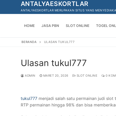
ANTALYAESKORTLAR
Lompat
ke
ANTALYAESKORTLAR MERUPAKAN SITUS YANG MENYEDIAKAN 
konten
HOME
JASA PBN
SLOT ONLINE
TOGEL ONL
BERANDA
ULASAN TUKUL777
Ulasan tukul777
ADMIN
MARET 20, 2026
SLOT ONLINE
0 KOM
tukul777
menjadi salah satu permainan judi slot t
RTP permainan hingga 98% dan bisa memberika