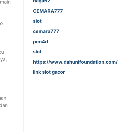
naga62
rmain
CEMARA777
slot
no
cemara777
pen4d
slot
ku
ya,
https://www.dahunifoundation.com/
link slot gacor
nan
 dan