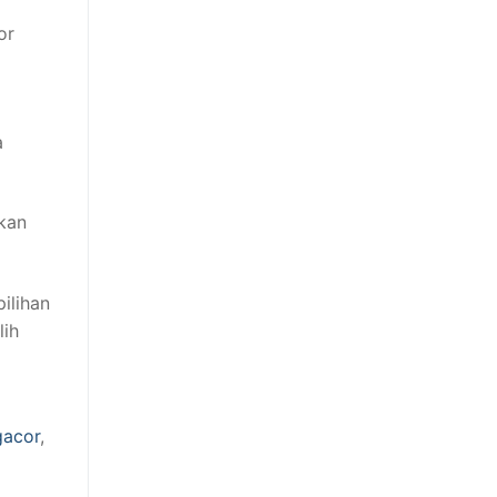
or
a
kan
ilihan
lih
gacor
,