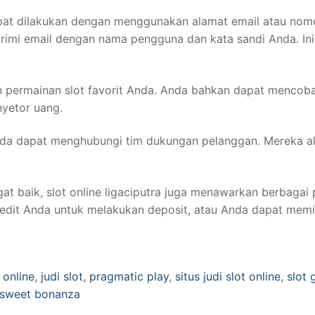
apat dilakukan dengan menggunakan alamat email atau nom
irimi email dengan nama pengguna dan kata sandi Anda. Ini
n permainan slot favorit Anda. Anda bahkan dapat mencob
yetor uang.
Anda dapat menghubungi tim dukungan pelanggan. Mereka a
 baik, slot online ligaciputra juga menawarkan berbagai p
dit Anda untuk melakukan deposit, atau Anda dapat memi
 online
,
judi slot
,
pragmatic play
,
situs judi slot online
,
slot 
sweet bonanza