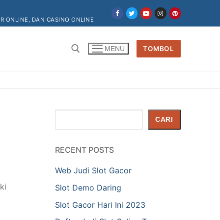
R ONLINE, DAN CASINO ONLINE
TOMBOL
MENU
Cari
CARI
RECENT POSTS
Web Judi Slot Gacor
ki
Slot Demo Daring
Slot Gacor Hari Ini 2023