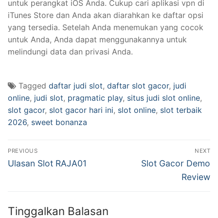
untuk perangkat iOS Anda. Cukup cari aplikasi vpn di
iTunes Store dan Anda akan diarahkan ke daftar opsi
yang tersedia. Setelah Anda menemukan yang cocok
untuk Anda, Anda dapat menggunakannya untuk
melindungi data dan privasi Anda.
Tagged
daftar judi slot
,
daftar slot gacor
,
judi
online
,
judi slot
,
pragmatic play
,
situs judi slot online
,
slot gacor
,
slot gacor hari ini
,
slot online
,
slot terbaik
2026
,
sweet bonanza
Navigasi
PREVIOUS
NEXT
pos
Previous
Next
Ulasan Slot RAJA01
Slot Gacor Demo
post:
post:
Review
Tinggalkan Balasan