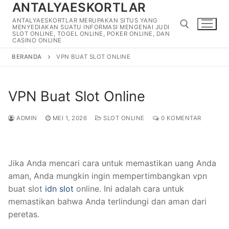
ANTALYAESKORTLAR
Lompat
ke
ANTALYAESKORTLAR MERUPAKAN SITUS YANG
MENYEDIAKAN SUATU INFORMASI MENGENAI JUDI
konten
SLOT ONLINE, TOGEL ONLINE, POKER ONLINE, DAN
CASINO ONLINE
BERANDA
VPN BUAT SLOT ONLINE
Cari:
VPN Buat Slot Online
ADMIN
MEI 1, 2026
SLOT ONLINE
0 KOMENTAR
Jika Anda mencari cara untuk memastikan uang Anda
aman, Anda mungkin ingin mempertimbangkan vpn
buat slot
idn slot
online. Ini adalah cara untuk
memastikan bahwa Anda terlindungi dan aman dari
peretas.