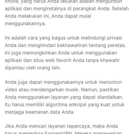
online, yang harus Anda lakukan adalah mengunduh
aplikasi dan menginstalnya di perangkat Anda. Setelah
Anda melakukan ini, Anda dapat mulai
menggunakannya.
Ini adalah cara yang bagus untuk melindungi privasi
Anda dan menghindari kekhawatiran tentang peretas.
Ini juga memungkinkan Anda untuk menggunakan
aplikasi dan situs web favorit Anda tanpa khawatir
dipantau oleh orang lain.
Anda juga dapat menggunakannya untuk menonton
video atau mendengarkan musik. Namun, pastikan
Anda menggunakan layanan yang dapat diandalkan.
Itu harus memiliki algoritma enkripsi yang kuat untuk
menjaga keamanan data Anda.
Jika Anda mencari layanan tepercaya, maka Anda
harus memeriksa ExpressVPN. Mereka menawarkan