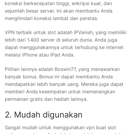
koneksi berkecepatan tinggi, enkripsi kuat, dan
sejumlah besar server. Ini akan membantu Anda
menghindari koneksi lambat dan peretas.
VPN terbaik untuk slot adalah IPVanish, yang memiliki
lebih dari 1.400 server di seluruh dunia. Anda juga
dapat menggunakannya untuk terhubung ke internet
melalui iPhone atau iPad Anda.
Pilihan lainnya adalah Boswin77, yang menawarkan
banyak bonus. Bonus ini dapat membantu Anda
mendapatkan lebih banyak uang. Mereka juga dapat
memberi Anda kesempatan untuk memenangkan
permainan gratis dan hadiah lainnya.
2. Mudah digunakan
Sangat mudah untuk menggunakan vpn buat slot