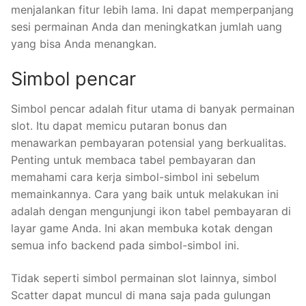
menjalankan fitur lebih lama. Ini dapat memperpanjang
sesi permainan Anda dan meningkatkan jumlah uang
yang bisa Anda menangkan.
Simbol pencar
Simbol pencar adalah fitur utama di banyak permainan
slot. Itu dapat memicu putaran bonus dan
menawarkan pembayaran potensial yang berkualitas.
Penting untuk membaca tabel pembayaran dan
memahami cara kerja simbol-simbol ini sebelum
memainkannya. Cara yang baik untuk melakukan ini
adalah dengan mengunjungi ikon tabel pembayaran di
layar game Anda. Ini akan membuka kotak dengan
semua info backend pada simbol-simbol ini.
Tidak seperti simbol permainan slot lainnya, simbol
Scatter dapat muncul di mana saja pada gulungan