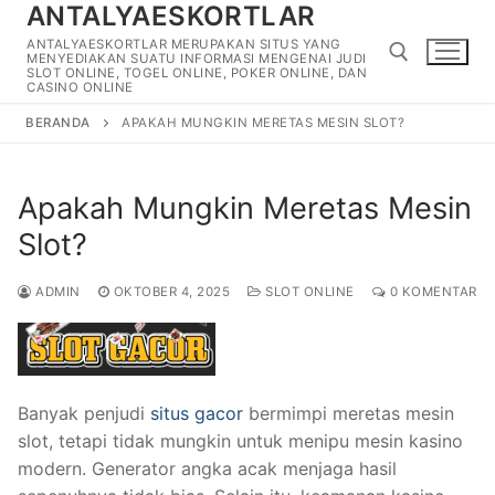
ANTALYAESKORTLAR
Lompat
ke
ANTALYAESKORTLAR MERUPAKAN SITUS YANG
MENYEDIAKAN SUATU INFORMASI MENGENAI JUDI
konten
SLOT ONLINE, TOGEL ONLINE, POKER ONLINE, DAN
CASINO ONLINE
BERANDA
APAKAH MUNGKIN MERETAS MESIN SLOT?
Cari:
Apakah Mungkin Meretas Mesin
Slot?
ADMIN
OKTOBER 4, 2025
SLOT ONLINE
0 KOMENTAR
Banyak penjudi
situs gacor
bermimpi meretas mesin
slot, tetapi tidak mungkin untuk menipu mesin kasino
modern. Generator angka acak menjaga hasil