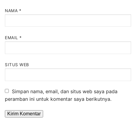
NAMA
*
EMAIL
*
SITUS WEB
Simpan nama, email, dan situs web saya pada
peramban ini untuk komentar saya berikutnya.