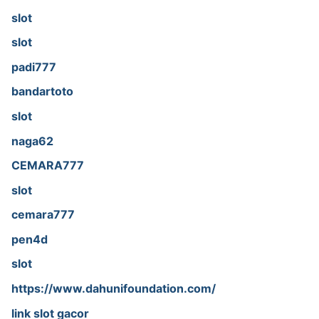
slot
slot
padi777
bandartoto
slot
naga62
CEMARA777
slot
cemara777
pen4d
slot
https://www.dahunifoundation.com/
link slot gacor