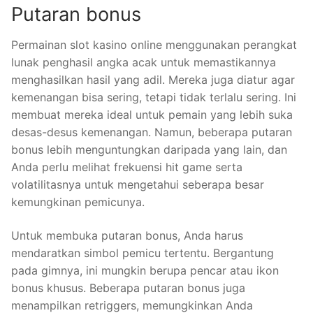
Putaran bonus
Permainan slot kasino online menggunakan perangkat
lunak penghasil angka acak untuk memastikannya
menghasilkan hasil yang adil. Mereka juga diatur agar
kemenangan bisa sering, tetapi tidak terlalu sering. Ini
membuat mereka ideal untuk pemain yang lebih suka
desas-desus kemenangan. Namun, beberapa putaran
bonus lebih menguntungkan daripada yang lain, dan
Anda perlu melihat frekuensi hit game serta
volatilitasnya untuk mengetahui seberapa besar
kemungkinan pemicunya.
Untuk membuka putaran bonus, Anda harus
mendaratkan simbol pemicu tertentu. Bergantung
pada gimnya, ini mungkin berupa pencar atau ikon
bonus khusus. Beberapa putaran bonus juga
menampilkan retriggers, memungkinkan Anda