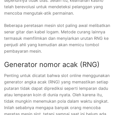
sepenuhnya tidak bias. Selain itu, keamanan kasino
telah berevolusi untuk mendeteksi pelanggan yang
mencoba mengutak-atik permainan.
Beberapa peretasan mesin slot paling awal melibatkan
senar gitar dan kabel logam. Metode curang lainnya
termasuk memfilmkan dan menyiarkan urutan RNG ke
penjudi ahli yang kemudian akan memicu tombol
pembayaran mesin.
Generator nomor acak (RNG)
Penting untuk dicatat bahwa slot online menggunakan
generator angka acak (RNG) yang memastikan setiap
putaran tidak dapat diprediksi seperti lemparan dadu
atau lemparan koin di dunia nyata. Oleh karena itu,
tidak mungkin menemukan pola dalam waktu singkat.
Inilah sebabnya mengapa banyak orang mencoba
meretas mesin slot, tetapi sampai saat ini belum ada