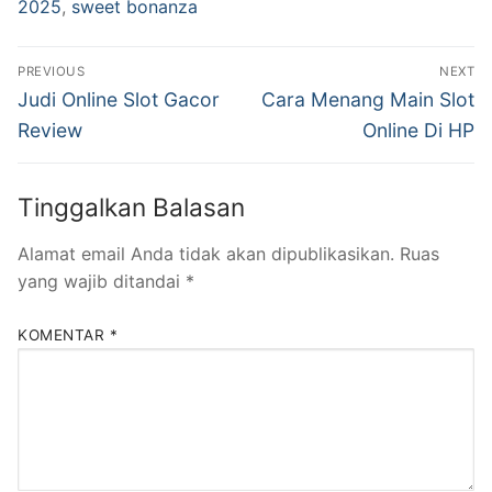
2025
,
sweet bonanza
Navigasi
PREVIOUS
NEXT
pos
Previous
Next
Judi Online Slot Gacor
Cara Menang Main Slot
post:
post:
Review
Online Di HP
Tinggalkan Balasan
Alamat email Anda tidak akan dipublikasikan.
Ruas
yang wajib ditandai
*
KOMENTAR
*