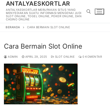
ANTALYAESKORTLAR
Lompat
ke
ANTALYAESKORTLAR MERUPAKAN SITUS YANG
MENYEDIAKAN SUATU INFORMASI MENGENAI JUDI
konten
SLOT ONLINE, TOGEL ONLINE, POKER ONLINE, DAN
CASINO ONLINE
BERANDA
CARA BERMAIN SLOT ONLINE
Cari:
Cara Bermain Slot Online
ADMIN
APRIL 29, 2025
SLOT ONLINE
0 KOMENTAR