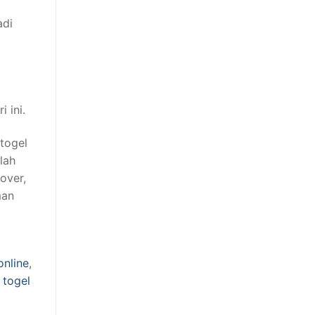
adi
 ini.
togel
lah
over,
man
online
,
,
togel