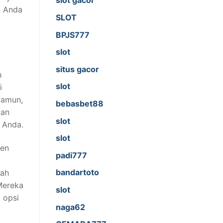
slot gacor
n Anda
SLOT
BPJS777
slot
situs gacor
h
slot
i
Namun,
bebasbet88
kan
slot
 Anda.
slot
gen
padi777
bandartoto
lah
Mereka
slot
 opsi
naga62