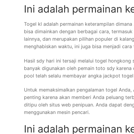
Ini adalah permainan k
Togel kl adalah permainan keterampilan dimana 
bisa dimainkan dengan berbagai cara, termasuk 
lainnya, dan merupakan pilihan populer di kala
menghabiskan waktu, ini juga bisa menjadi car
Hasil sdy hari ini tersaji melalui togel hongkong
banyak digunakan oleh pemain toto sdy karena d
pool telah selalu membayar angka jackpot togel
Untuk memaksimalkan pengalaman togel Anda, An
penting karena akan memberi Anda peluang terb
ditipu oleh situs web penipuan. Anda dapat d
menggunakan mesin pencari.
Ini adalah permainan 