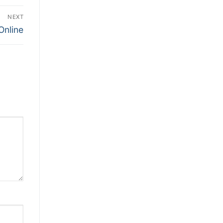
NEXT
Online