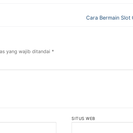
Next
Cara Bermain Slot 
post:
as yang wajib ditandai
*
SITUS WEB