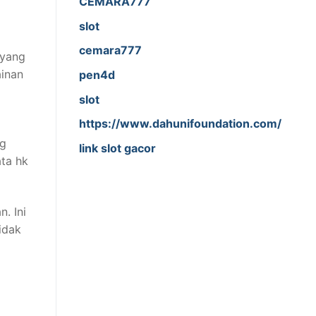
CEMARA777
slot
cemara777
 yang
ainan
pen4d
slot
https://www.dahunifoundation.com/
ng
link slot gacor
ata hk
. Ini
idak