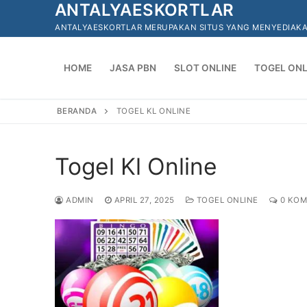
ANTALYAESKORTLAR
Lompat
ke
ANTALYAESKORTLAR MERUPAKAN SITUS YANG MENYEDIAKAN 
konten
HOME
JASA PBN
SLOT ONLINE
TOGEL ONL
BERANDA
TOGEL KL ONLINE
Togel Kl Online
ADMIN
APRIL 27, 2025
TOGEL ONLINE
0 KOM