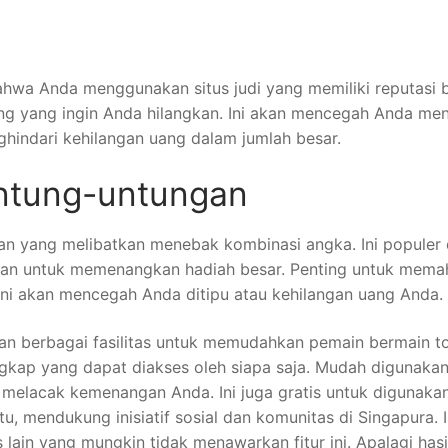
ahwa Anda menggunakan situs judi yang memiliki reputasi b
g yang ingin Anda hilangkan. Ini akan mencegah Anda men
ndari kehilangan uang dalam jumlah besar.
untung-untungan
an yang melibatkan menebak kombinasi angka. Ini populer 
an untuk memenangkan hadiah besar. Penting untuk mema
Ini akan mencegah Anda ditipu atau kehilangan uang Anda.
n berbagai fasilitas untuk memudahkan pemain bermain t
engkap yang dapat diakses oleh siapa saja. Mudah digunaka
melacak kemenangan Anda. Ini juga gratis untuk digunaka
, mendukung inisiatif sosial dan komunitas di Singapura. I
lain yang mungkin tidak menawarkan fitur ini. Apalagi hasi