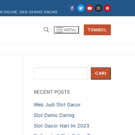
R ONLINE, DAN CASINO ONLINE
TOMBOL
MENU
Cari
CARI
RECENT POSTS
Web Judi Slot Gacor
Slot Demo Daring
Slot Gacor Hari Ini 2023