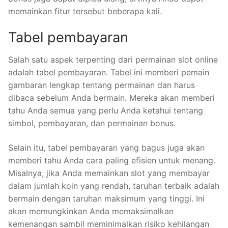
memainkan fitur tersebut beberapa kali.
Tabel pembayaran
Salah satu aspek terpenting dari permainan slot online
adalah tabel pembayaran. Tabel ini memberi pemain
gambaran lengkap tentang permainan dan harus
dibaca sebelum Anda bermain. Mereka akan memberi
tahu Anda semua yang perlu Anda ketahui tentang
simbol, pembayaran, dan permainan bonus.
Selain itu, tabel pembayaran yang bagus juga akan
memberi tahu Anda cara paling efisien untuk menang.
Misalnya, jika Anda memainkan slot yang membayar
dalam jumlah koin yang rendah, taruhan terbaik adalah
bermain dengan taruhan maksimum yang tinggi. Ini
akan memungkinkan Anda memaksimalkan
kemenangan sambil meminimalkan risiko kehilangan