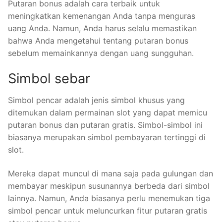
Putaran bonus adalah cara terbaik untuk
meningkatkan kemenangan Anda tanpa menguras
uang Anda. Namun, Anda harus selalu memastikan
bahwa Anda mengetahui tentang putaran bonus
sebelum memainkannya dengan uang sungguhan.
Simbol sebar
Simbol pencar adalah jenis simbol khusus yang
ditemukan dalam permainan slot yang dapat memicu
putaran bonus dan putaran gratis. Simbol-simbol ini
biasanya merupakan simbol pembayaran tertinggi di
slot.
Mereka dapat muncul di mana saja pada gulungan dan
membayar meskipun susunannya berbeda dari simbol
lainnya. Namun, Anda biasanya perlu menemukan tiga
simbol pencar untuk meluncurkan fitur putaran gratis