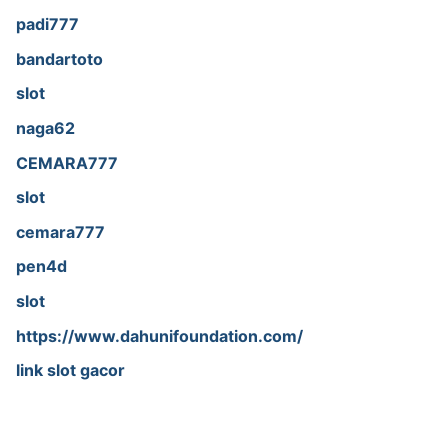
padi777
bandartoto
slot
naga62
CEMARA777
slot
cemara777
pen4d
slot
https://www.dahunifoundation.com/
link slot gacor