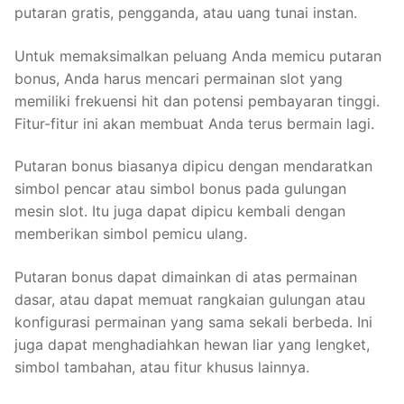
putaran gratis, pengganda, atau uang tunai instan.
Untuk memaksimalkan peluang Anda memicu putaran
bonus, Anda harus mencari permainan slot yang
memiliki frekuensi hit dan potensi pembayaran tinggi.
Fitur-fitur ini akan membuat Anda terus bermain lagi.
Putaran bonus biasanya dipicu dengan mendaratkan
simbol pencar atau simbol bonus pada gulungan
mesin slot. Itu juga dapat dipicu kembali dengan
memberikan simbol pemicu ulang.
Putaran bonus dapat dimainkan di atas permainan
dasar, atau dapat memuat rangkaian gulungan atau
konfigurasi permainan yang sama sekali berbeda. Ini
juga dapat menghadiahkan hewan liar yang lengket,
simbol tambahan, atau fitur khusus lainnya.