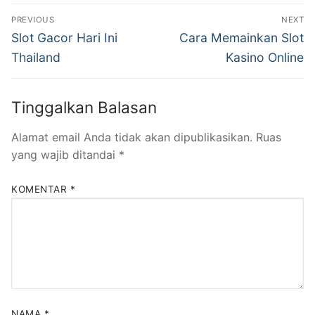
Navigasi
PREVIOUS
NEXT
pos
Previous
Next
Slot Gacor Hari Ini
Cara Memainkan Slot
post:
post:
Thailand
Kasino Online
Tinggalkan Balasan
Alamat email Anda tidak akan dipublikasikan.
Ruas
yang wajib ditandai
*
KOMENTAR
*
NAMA
*