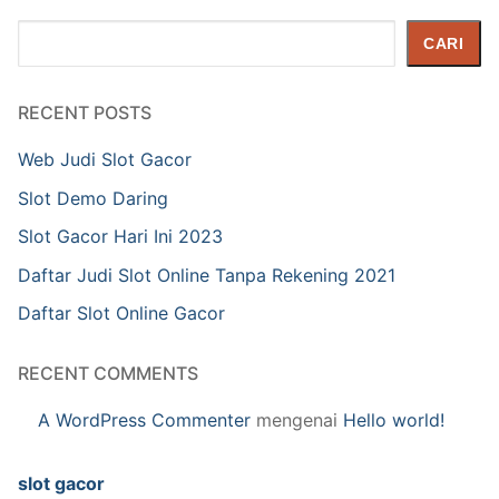
Cari
CARI
RECENT POSTS
Web Judi Slot Gacor
Slot Demo Daring
Slot Gacor Hari Ini 2023
Daftar Judi Slot Online Tanpa Rekening 2021
Daftar Slot Online Gacor
RECENT COMMENTS
A WordPress Commenter
mengenai
Hello world!
slot gacor