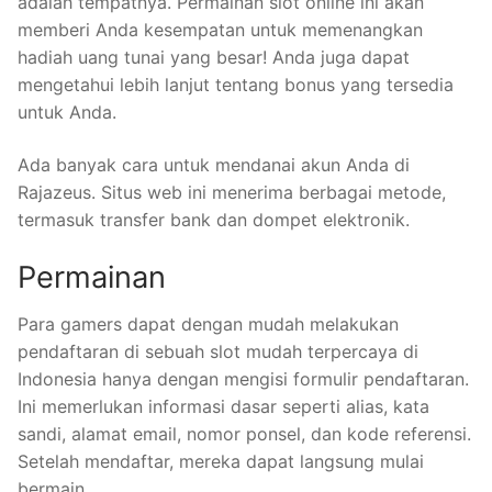
adalah tempatnya. Permainan slot online ini akan
memberi Anda kesempatan untuk memenangkan
hadiah uang tunai yang besar! Anda juga dapat
mengetahui lebih lanjut tentang bonus yang tersedia
untuk Anda.
Ada banyak cara untuk mendanai akun Anda di
Rajazeus. Situs web ini menerima berbagai metode,
termasuk transfer bank dan dompet elektronik.
Permainan
Para gamers dapat dengan mudah melakukan
pendaftaran di sebuah slot mudah terpercaya di
Indonesia hanya dengan mengisi formulir pendaftaran.
Ini memerlukan informasi dasar seperti alias, kata
sandi, alamat email, nomor ponsel, dan kode referensi.
Setelah mendaftar, mereka dapat langsung mulai
bermain.