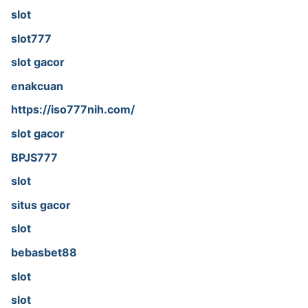
slot
slot777
slot gacor
enakcuan
https://iso777nih.com/
slot gacor
BPJS777
slot
situs gacor
slot
bebasbet88
slot
slot