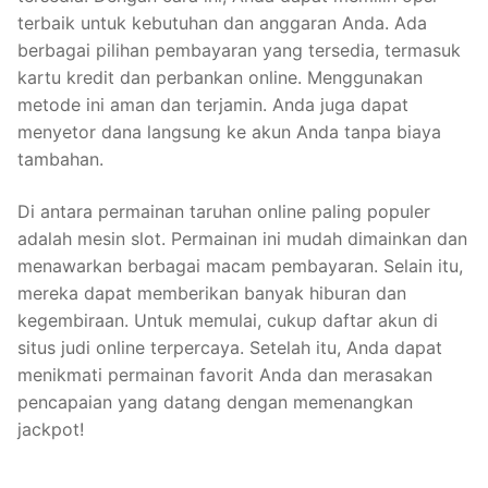
terbaik untuk kebutuhan dan anggaran Anda. Ada
berbagai pilihan pembayaran yang tersedia, termasuk
kartu kredit dan perbankan online. Menggunakan
metode ini aman dan terjamin. Anda juga dapat
menyetor dana langsung ke akun Anda tanpa biaya
tambahan.
Di antara permainan taruhan online paling populer
adalah mesin slot. Permainan ini mudah dimainkan dan
menawarkan berbagai macam pembayaran. Selain itu,
mereka dapat memberikan banyak hiburan dan
kegembiraan. Untuk memulai, cukup daftar akun di
situs judi online terpercaya. Setelah itu, Anda dapat
menikmati permainan favorit Anda dan merasakan
pencapaian yang datang dengan memenangkan
jackpot!