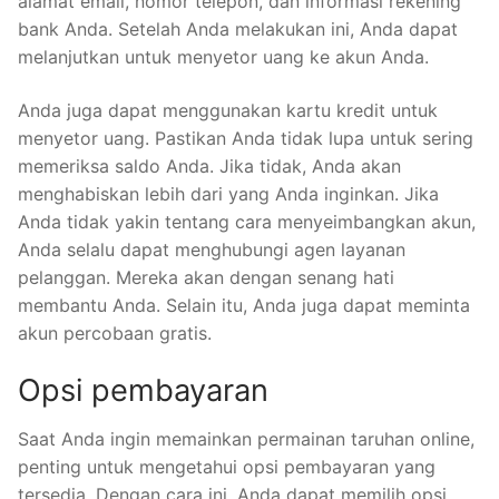
alamat email, nomor telepon, dan informasi rekening
bank Anda. Setelah Anda melakukan ini, Anda dapat
melanjutkan untuk menyetor uang ke akun Anda.
Anda juga dapat menggunakan kartu kredit untuk
menyetor uang. Pastikan Anda tidak lupa untuk sering
memeriksa saldo Anda. Jika tidak, Anda akan
menghabiskan lebih dari yang Anda inginkan. Jika
Anda tidak yakin tentang cara menyeimbangkan akun,
Anda selalu dapat menghubungi agen layanan
pelanggan. Mereka akan dengan senang hati
membantu Anda. Selain itu, Anda juga dapat meminta
akun percobaan gratis.
Opsi pembayaran
Saat Anda ingin memainkan permainan taruhan online,
penting untuk mengetahui opsi pembayaran yang
tersedia. Dengan cara ini, Anda dapat memilih opsi