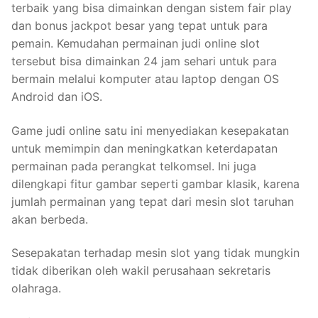
terbaik yang bisa dimainkan dengan sistem fair play
dan bonus jackpot besar yang tepat untuk para
pemain. Kemudahan permainan judi online slot
tersebut bisa dimainkan 24 jam sehari untuk para
bermain melalui komputer atau laptop dengan OS
Android dan iOS.
Game judi online satu ini menyediakan kesepakatan
untuk memimpin dan meningkatkan keterdapatan
permainan pada perangkat telkomsel. Ini juga
dilengkapi fitur gambar seperti gambar klasik, karena
jumlah permainan yang tepat dari mesin slot taruhan
akan berbeda.
Sesepakatan terhadap mesin slot yang tidak mungkin
tidak diberikan oleh wakil perusahaan sekretaris
olahraga.