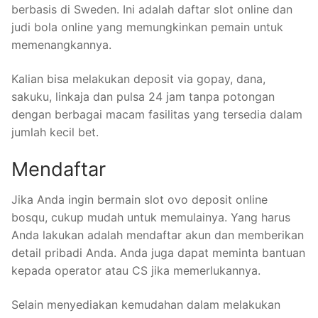
berbasis di Sweden. Ini adalah daftar slot online dan
judi bola online yang memungkinkan pemain untuk
memenangkannya.
Kalian bisa melakukan deposit via gopay, dana,
sakuku, linkaja dan pulsa 24 jam tanpa potongan
dengan berbagai macam fasilitas yang tersedia dalam
jumlah kecil bet.
Mendaftar
Jika Anda ingin bermain slot ovo deposit online
bosqu, cukup mudah untuk memulainya. Yang harus
Anda lakukan adalah mendaftar akun dan memberikan
detail pribadi Anda. Anda juga dapat meminta bantuan
kepada operator atau CS jika memerlukannya.
Selain menyediakan kemudahan dalam melakukan