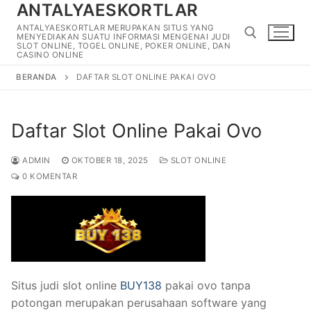
ANTALYAESKORTLAR
Lompat
ke
ANTALYAESKORTLAR MERUPAKAN SITUS YANG
MENYEDIAKAN SUATU INFORMASI MENGENAI JUDI
konten
SLOT ONLINE, TOGEL ONLINE, POKER ONLINE, DAN
CASINO ONLINE
BERANDA
DAFTAR SLOT ONLINE PAKAI OVO
Cari:
Daftar Slot Online Pakai Ovo
ADMIN
OKTOBER 18, 2025
SLOT ONLINE
0 KOMENTAR
Situs judi slot online
BUY138
pakai ovo tanpa
potongan merupakan perusahaan software yang