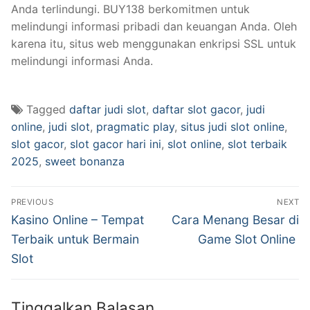
Anda terlindungi. BUY138 berkomitmen untuk
melindungi informasi pribadi dan keuangan Anda. Oleh
karena itu, situs web menggunakan enkripsi SSL untuk
melindungi informasi Anda.
Tagged
daftar judi slot
,
daftar slot gacor
,
judi
online
,
judi slot
,
pragmatic play
,
situs judi slot online
,
slot gacor
,
slot gacor hari ini
,
slot online
,
slot terbaik
2025
,
sweet bonanza
Navigasi
PREVIOUS
NEXT
pos
Previous
Next
Kasino Online – Tempat
Cara Menang Besar di
post:
post:
Terbaik untuk Bermain
Game Slot Online
Slot
Tinggalkan Balasan