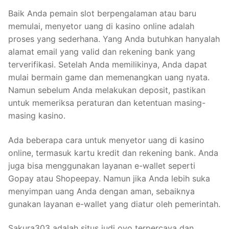
Baik Anda pemain slot berpengalaman atau baru
memulai, menyetor uang di kasino online adalah
proses yang sederhana. Yang Anda butuhkan hanyalah
alamat email yang valid dan rekening bank yang
terverifikasi. Setelah Anda memilikinya, Anda dapat
mulai bermain game dan memenangkan uang nyata.
Namun sebelum Anda melakukan deposit, pastikan
untuk memeriksa peraturan dan ketentuan masing-
masing kasino.
Ada beberapa cara untuk menyetor uang di kasino
online, termasuk kartu kredit dan rekening bank. Anda
juga bisa menggunakan layanan e-wallet seperti
Gopay atau Shopeepay. Namun jika Anda lebih suka
menyimpan uang Anda dengan aman, sebaiknya
gunakan layanan e-wallet yang diatur oleh pemerintah.
Sakura303 adalah situs judi ovo terpercaya dan