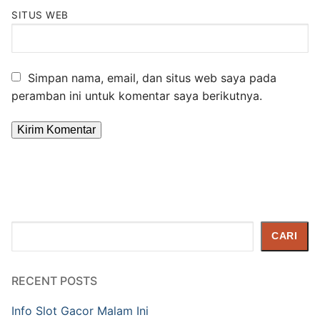
SITUS WEB
Simpan nama, email, dan situs web saya pada
peramban ini untuk komentar saya berikutnya.
Cari
CARI
RECENT POSTS
Info Slot Gacor Malam Ini