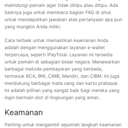
melindungi pemain agar tidak ditipu atau ditipu. Ada
baiknya juga untuk membaca bagian FAQ di situs
untuk mendapatkan jawaban atas pertanyaan apa pun
yang mungkin Anda miliki.
Cara terbaik untuk memastikan keamanan Anda
adalah dengan menggunakan layanan e-wallet
terpercaya, seperti iPayTotal. Layanan ini tersedia
untuk pemain di sebagian besar negara. Menawarkan
berbagai metode pembayaran yang berbeda,
termasuk BCA, BNI, CIMB, Mandiri, dan CIBM. Ini juga
mendukung berbagai mata uang dan kartu prabayar.
Ini adalah pilihan yang sangat baik bagi mereka yang
ingin bermain slot di lingkungan yang aman.
Keamanan
Penting untuk mengambil sejumlah langkah keamanan