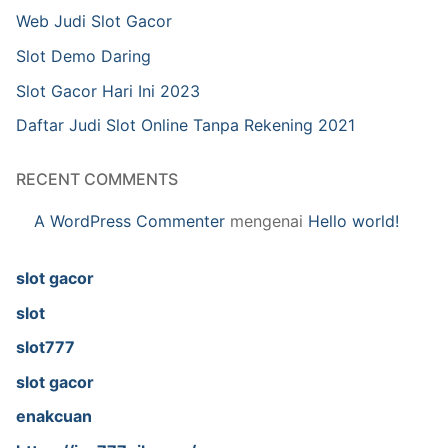
Web Judi Slot Gacor
Slot Demo Daring
Slot Gacor Hari Ini 2023
Daftar Judi Slot Online Tanpa Rekening 2021
RECENT COMMENTS
A WordPress Commenter
mengenai
Hello world!
slot gacor
slot
slot777
slot gacor
enakcuan