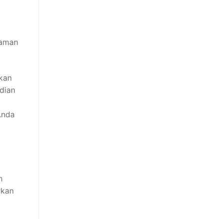
yaman
kan
udian
Anda
h
rkan