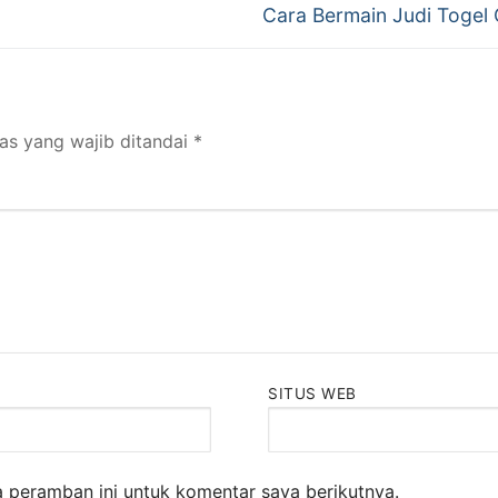
Next
Cara Bermain Judi Togel 
post:
as yang wajib ditandai
*
SITUS WEB
 peramban ini untuk komentar saya berikutnya.