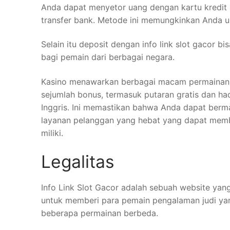
Anda dapat menyetor uang dengan kartu kredit 
transfer bank. Metode ini memungkinkan Anda u
Selain itu deposit dengan info link slot gacor 
bagi pemain dari berbagai negara.
Kasino menawarkan berbagai macam permainan,
sejumlah bonus, termasuk putaran gratis dan hadia
Inggris. Ini memastikan bahwa Anda dapat berma
layanan pelanggan yang hebat yang dapat mem
miliki.
Legalitas
Info Link Slot Gacor adalah sebuah website yan
untuk memberi para pemain pengalaman judi ya
beberapa permainan berbeda.