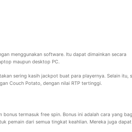
ngan menggunakan software. Itu dapat dimainkan secara
laptop maupun desktop PC.
akan sering kasih jackpot buat para playernya. Selain itu, s
gan Couch Potato, dengan nilai RTP tertinggi.
 bonus termasuk free spin. Bonus ini adalah cara yang ba
uk pemain dari semua tingkat keahlian. Mereka juga dapat