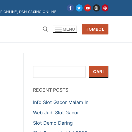
R ONLINE, DAN CASINO ONLINE
TOMBOL
MENU
Cari
CARI
RECENT POSTS
Info Slot Gacor Malam Ini
Web Judi Slot Gacor
Slot Demo Daring