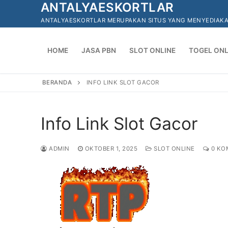
ANTALYAESKORTLAR
Lompat
ke
ANTALYAESKORTLAR MERUPAKAN SITUS YANG MENYEDIAKAN 
konten
HOME
JASA PBN
SLOT ONLINE
TOGEL ONL
BERANDA
INFO LINK SLOT GACOR
Info Link Slot Gacor
ADMIN
OKTOBER 1, 2025
SLOT ONLINE
0 KO