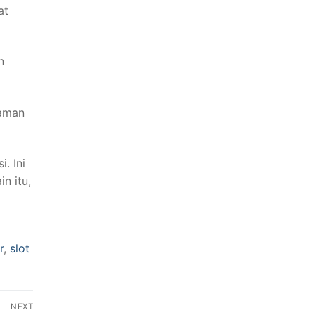
at
n
 aman
. Ini
n itu,
r
,
slot
NEXT