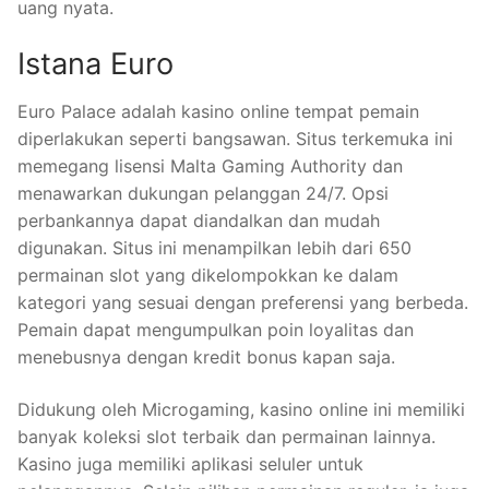
uang nyata.
Istana Euro
Euro Palace adalah kasino online tempat pemain
diperlakukan seperti bangsawan. Situs terkemuka ini
memegang lisensi Malta Gaming Authority dan
menawarkan dukungan pelanggan 24/7. Opsi
perbankannya dapat diandalkan dan mudah
digunakan. Situs ini menampilkan lebih dari 650
permainan slot yang dikelompokkan ke dalam
kategori yang sesuai dengan preferensi yang berbeda.
Pemain dapat mengumpulkan poin loyalitas dan
menebusnya dengan kredit bonus kapan saja.
Didukung oleh Microgaming, kasino online ini memiliki
banyak koleksi slot terbaik dan permainan lainnya.
Kasino juga memiliki aplikasi seluler untuk