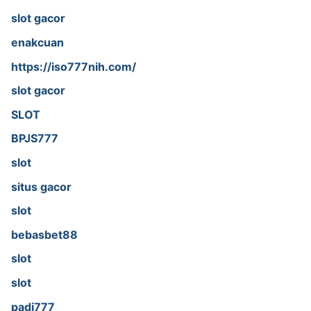
slot gacor
enakcuan
https://iso777nih.com/
slot gacor
SLOT
BPJS777
slot
situs gacor
slot
bebasbet88
slot
slot
padi777