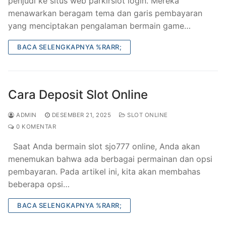
penjudi ke situs web parkirslot login. Mereka
menawarkan beragam tema dan garis pembayaran
yang menciptakan pengalaman bermain game…
BACA SELENGKAPNYA %RARR;
Cara Deposit Slot Online
ADMIN
DESEMBER 21, 2025
SLOT ONLINE
0 KOMENTAR
Saat Anda bermain slot sjo777 online, Anda akan
menemukan bahwa ada berbagai permainan dan opsi
pembayaran. Pada artikel ini, kita akan membahas
beberapa opsi…
BACA SELENGKAPNYA %RARR;