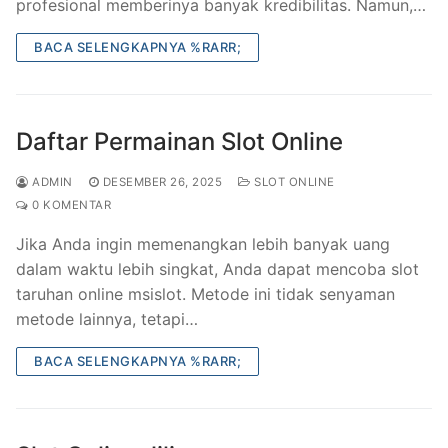
profesional memberinya banyak kredibilitas. Namun,…
BACA SELENGKAPNYA %RARR;
Daftar Permainan Slot Online
ADMIN
DESEMBER 26, 2025
SLOT ONLINE
0 KOMENTAR
Jika Anda ingin memenangkan lebih banyak uang
dalam waktu lebih singkat, Anda dapat mencoba slot
taruhan online msislot. Metode ini tidak senyaman
metode lainnya, tetapi…
BACA SELENGKAPNYA %RARR;