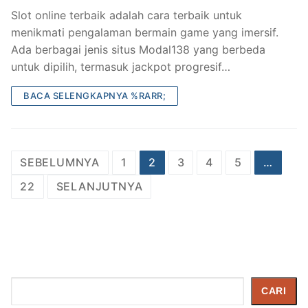
Slot online terbaik adalah cara terbaik untuk
menikmati pengalaman bermain game yang imersif.
Ada berbagai jenis situs Modal138 yang berbeda
untuk dipilih, termasuk jackpot progresif…
BACA SELENGKAPNYA %RARR;
Paginasi
SEBELUMNYA
1
2
3
4
5
…
pos
22
SELANJUTNYA
Cari
CARI